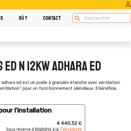
OS
OÙ ?
CONTACT
search
 ED N 12KW ADHARA ED
 adhara ed est un poêle à granulés étanche avec ventilation
entilation" pour un fonctionnement silendieux. Il bénéficie,
our l'installation
4 440,32 €
Sous réserve d'éligibilité à la
TVA réduite