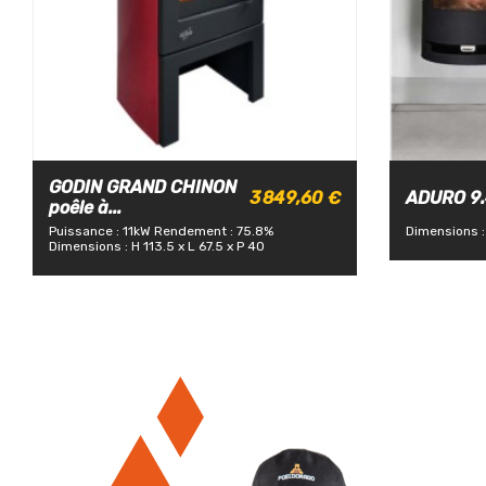
GODIN GRAND CHINON
3 849,60 €
ADURO 9.4
poêle à...
Puissance : 11kW
Rendement : 75.8%
Dimensions :
Dimensions : H 113.5 x L 67.5 x P 40