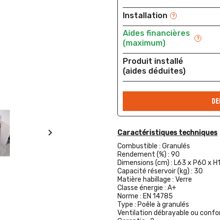
Installation
?
Aides financières
?
(maximum)
Produit installé
(aides déduites)
DE

Caractéristiques techniques
Combustible :
Granulés
Rendement (%) :
90
Dimensions (cm) :
L63 x P60 x H
Capacité réservoir (kg) :
30
Matière habillage :
Verre
Classe énergie :
A+
Norme :
EN 14785
Type :
Poêle à granulés
Ventilation débrayable ou confor