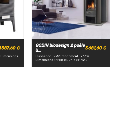
GODIN biodesign 2 poêle
1 587,60 €
3 681,60 €
à...
Dimensions
Puissance : 9kW
Rendement : 77.3%
Dimensions : H 118 x L 74.7 x P 42.2