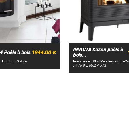
INVICTA Kazan poêle à
 Poêle à bois
1 944,00 €
bois...
 H 75.2 L 50 P 46
Puissance : 9kW
Rendement : 76%
: H 76.8 L 65.2 P 37.2