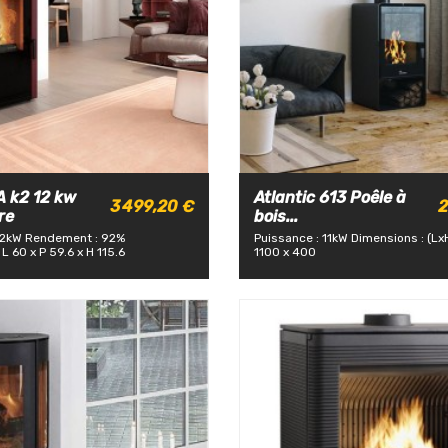
 k2 12 kw
Atlantic 613 Poêle à
3 499,20 €
2
re
bois...
12kW
Rendement : 92%
Puissance : 11kW
Dimensions : (Lx
L 60 x P 59.6 x H 115.6
1100 x 400