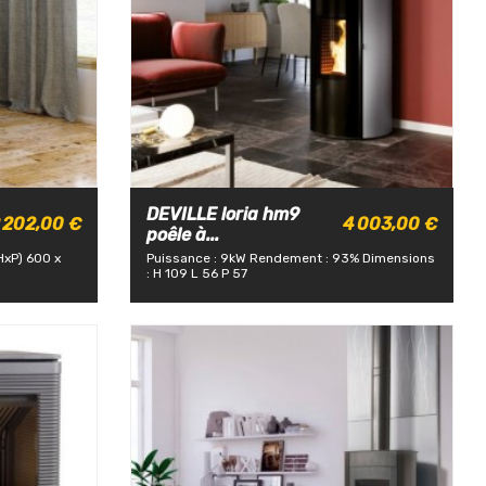
DEVILLE loria hm9
 202,00 €
4 003,00 €
poêle à...
HxP) 600 x
Puissance : 9kW
Rendement : 93%
Dimensions
: H 109 L 56 P 57