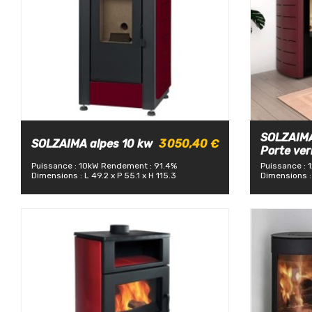
SOLZAIMA
SOLZAIMA alpes 10 kw
3 050,40 €
Porte ver
Puissance : 10kW
Rendement : 91.4%
Puissance : 
Dimensions : L 49.2 x P 55.1 x H 115.3
Dimensions : 