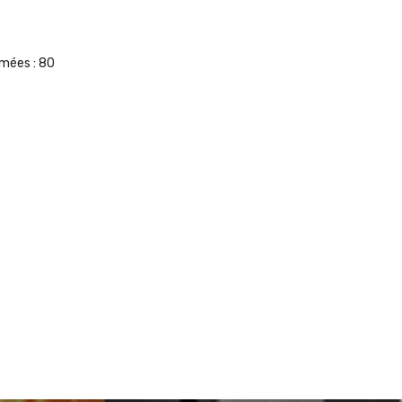
umées :
80