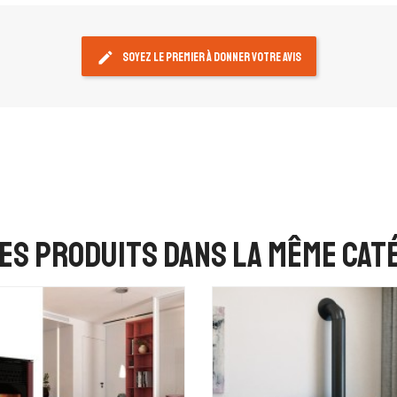
edit
Soyez le premier à donner votre avis
es produits dans la même caté