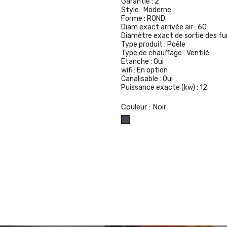
Garantie :
2
Style :
Moderne
Forme :
ROND
Diam exact arrivée air :
60
Diamètre exact de sortie des f
Type produit :
Poêle
Type de chauffage :
Ventilé
Etanche :
Oui
wifi :
En option
Canalisable :
Oui
Puissance exacte (kw) :
12
Couleur : Noir
Noir