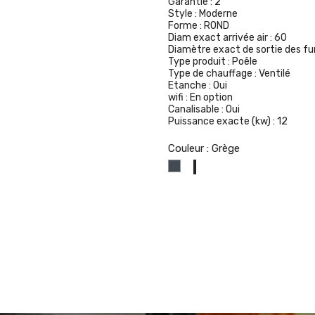
Garantie :
2
Style :
Moderne
Forme :
ROND
Diam exact arrivée air :
60
Diamètre exact de sortie des f
Type produit :
Poêle
Type de chauffage :
Ventilé
Etanche :
Oui
wifi :
En option
Canalisable :
Oui
Puissance exacte (kw) :
12
Couleur : Grège
Noir
Grège