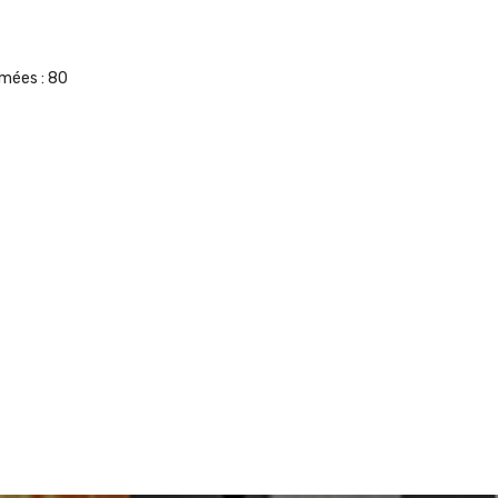
umées :
80