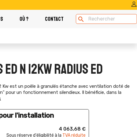
OS
OÙ ?
CONTACT
search
 ED N 12KW RADIUS ED
Kw est un poêle à granulés étanche avec ventilation doté de
on" pour un fonctionnement silendieux. Il bénéficie, dans la
s
our l'installation
4 063,68 €
Sous réserve d'éligibilité à la
TVA réduite