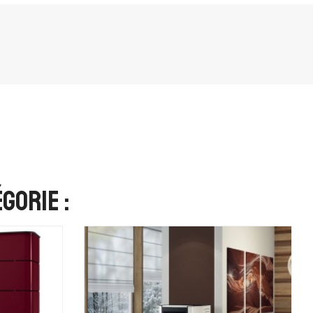
gorie :