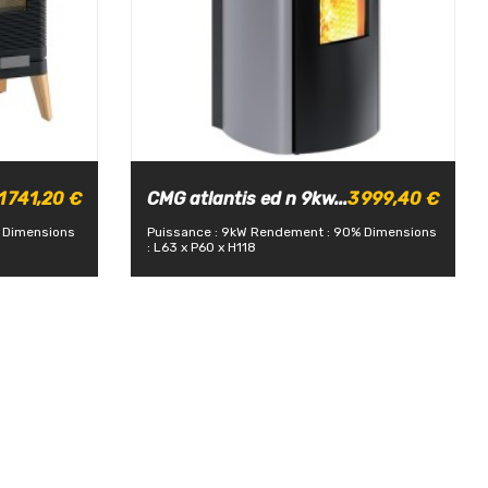
1 741,20 €
CMG atlantis ed n 9kw...
3 999,40 €
Dimensions
Puissance : 9kW
Rendement : 90%
Dimensions
: L63 x P60 x H118