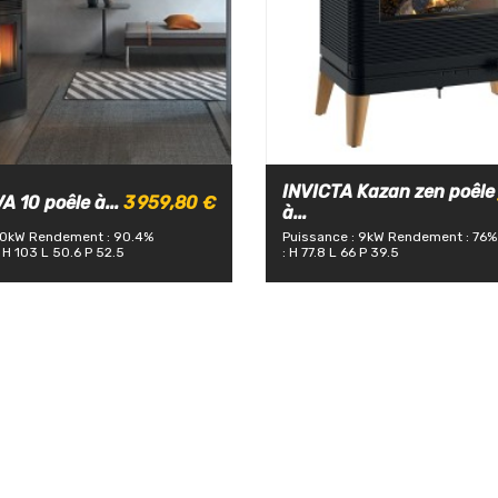
INVICTA Kazan zen poêle
 10 poêle à...
3 959,80 €
à...
10kW
Rendement : 90.4%
Puissance : 9kW
Rendement : 76%
 H 103 L 50.6 P 52.5
: H 77.8 L 66 P 39.5