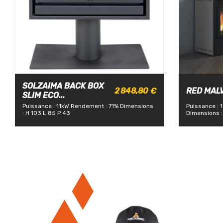
SOLZAIMA BACK BOX
2 848,80 €
RED MALVA
SLIM ECO...
Puissance : 11kW
Rendement : 71%
Dimensions
Puissance : 
: H 103 L 85 P 43
Dimensions :