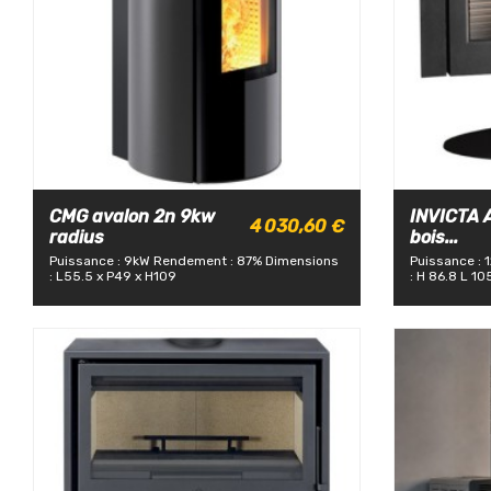
CMG avalon 2n 9kw
INVICTA 
4 030,60 €
radius
bois...
Puissance : 9kW
Rendement : 87%
Dimensions
Puissance : 
: L55.5 x P49 x H109
: H 86.8 L 10