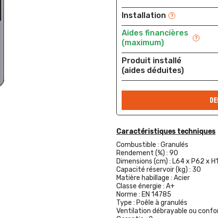
Installation
?
Aides financières
?
(maximum)
Produit installé
(aides déduites)
DE
Caractéristiques techniques
Combustible :
Granulés
Rendement (%) :
90
Dimensions (cm) :
L64 x P62 x H
Capacité réservoir (kg) :
30
Matière habillage :
Acier
Classe énergie :
A+
Norme :
EN 14785
Type :
Poêle à granulés
Ventilation débrayable ou confor