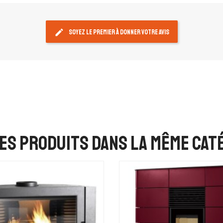
edit
Soyez le premier à donner votre avis
es produits dans la même caté