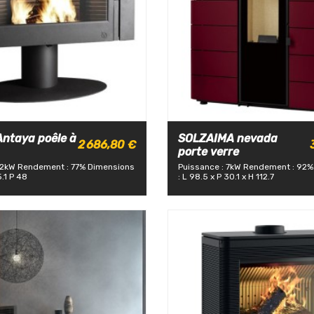
Antaya poêle à
SOLZAIMA nevada
2 686,80 €
porte verre
12kW
Rendement : 77%
Dimensions
Puissance : 7kW
Rendement : 92%
5.1 P 48
: L 98.5 x P 30.1 x H 112.7