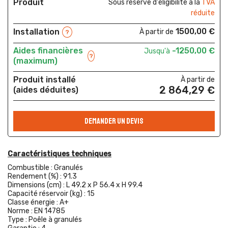
Produit
Sous réserve d'éligibilité à la
TVA
réduite
1500,00 €
Installation
À partir de
?
Aides financières
-1250,00 €
Jusqu'à
?
(maximum)
Produit installé
À partir de
2 864,29 €
(aides déduites)
DEMANDER UN DEVIS
Caractéristiques techniques
Combustible :
Granulés
Rendement (%) :
91.3
Dimensions (cm) :
L 49.2 x P 56.4 x H 99.4
Capacité réservoir (kg) :
15
Classe énergie :
A+
Norme :
EN 14785
Type :
Poêle à granulés