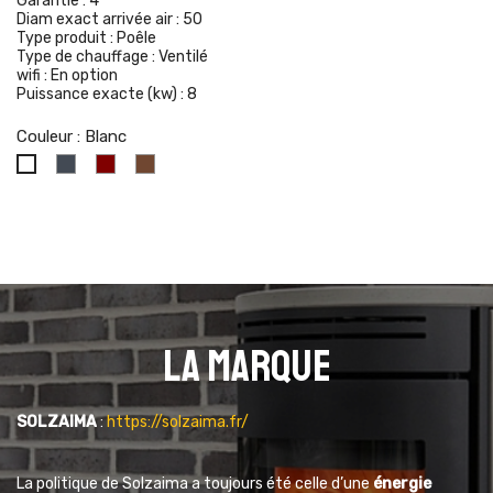
Garantie :
4
Diam exact arrivée air :
50
Type produit :
Poêle
Type de chauffage :
Ventilé
wifi :
En option
Puissance exacte (kw) :
8
Couleur : Blanc
Noir
Bordeaux
Corten
Blanc
La marque
SOLZAIMA
:
https://solzaima.fr/
La politique de Solzaima a toujours été celle d’une
énergie