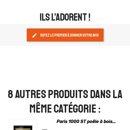
ils l’adorent !
edit
Soyez le premier à donner votre avis
8 autres produits dans la
même catégorie :
Paris 1000 ST poêle à bois...