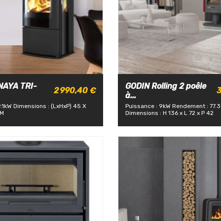
AYA TRI-
GODIN Rolling 2 poêle
2 990,40 €
3
à...
9.1kW
Dimensions : (LxHxP) 45 X
Puissance : 9kW
Rendement : 77.
CM
Dimensions : H 136 x L 72 x P 42