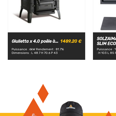
SOLZAIM
Giulietta x 4.0 poêle à...
1 489,20 €
SLIM ECO.
Puissance : 6kW
Rendement : 81.7%
Puissance : 
Dimensions : L 48.7 H 70.6 P 43
: H 103 L 85 