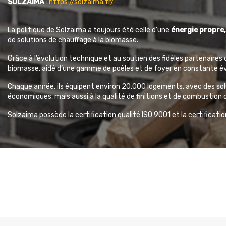
SOLZAIMA
:
https://solzaima.fr/
La politique de Solzaima a toujours été celle d’une
énergie propre,
de solutions de chauffage à la biomasse.
Grâce à l’évolution technique et au soutien des fidèles partenaires 
biomasse, aidé d’une gamme de poêles et de foyer en constante év
Chaque année, ils équipent environ 20.000 logements, avec des solu
économiques, mais aussi à la qualité de finitions et de combustion 
Solzaima possède la certification qualité ISO 9001 et la certificat