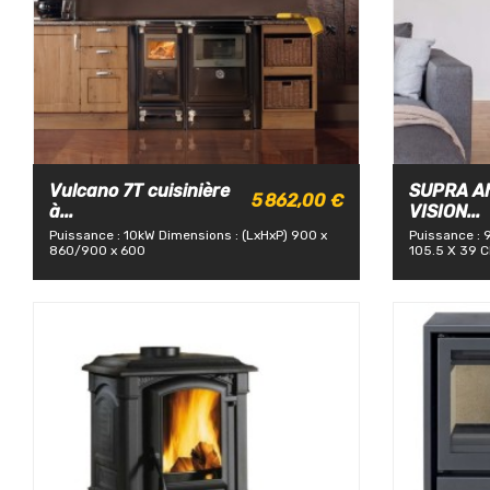
Vulcano 7T cuisinière
SUPRA AN
5 862,00 €
à...
VISION...
Puissance : 10kW
Dimensions : (LxHxP) 900 x
Puissance : 
860/900 x 600
105.5 X 39 