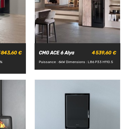
 843,60 €
CMG ACE 6 Alya
4 539,60 €
3%
Puissance : 6kW
Dimensions : L86 P33 H110.5