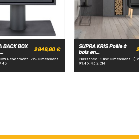
A BACK BOX
SUPRA KRIS Poêle à
2 848,80 €
2
..
bois en...
11kW
Rendement : 71%
Dimensions
Puissance : 10kW
Dimensions : (Lx
P 43
91.4 X 43.2 CM