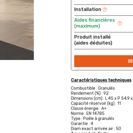
Installation
?
Aides financières
?
(maximum)
Produit installé
(aides déduites)
DE
Caractéristiques techniques
Combustible :
Granulés
Rendement (%) :
92
Dimensions (cm) :
L 45 x P 54.9 
Capacité réservoir (kg) :
11
Classe énergie :
A+
Norme :
EN 14785
Type :
Poêle à granulés
Garantie :
4
Diam exact arrivée air :
50