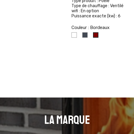
Type produit :
Poêle
Type de chauffage :
Ventilé
wifi :
En option
Puissance exacte (kw) :
6
Couleur : Bordeaux
Blanc
Noir
Bordeaux
La marque