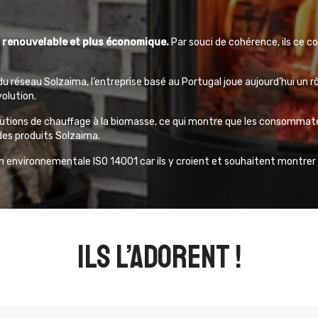
 renouvelable et plus économique.
Par souci de cohérence, ils ce c
du réseau Solzaima, l’entreprise basé au Portugal joue aujourd’hui un r
olution.
tions de chauffage à la biomasse, ce qui montre que les consommateur
des produits Solzaima.
ion environnementale ISO 14001 car ils y croient et souhaitent montrer
ils l’adorent !