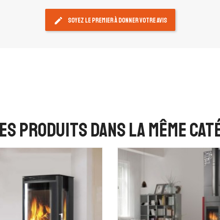
edit
Soyez le premier à donner votre avis
es produits dans la même caté