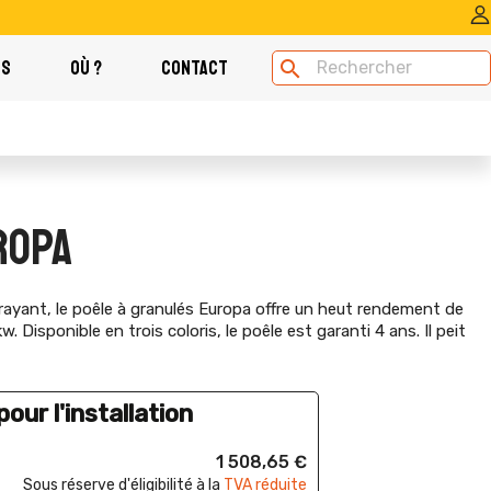
OS
OÙ ?
CONTACT
search
ROPA
trayant, le poêle à granulés Europa offre un heut rendement de
 Disponible en trois coloris, le poêle est garanti 4 ans. Il peit
our l'installation
1 508,65 €
Sous réserve d'éligibilité à la
TVA réduite