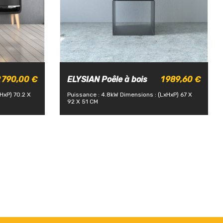
 790,00 €
ELYSIAN Poêle à bois
1 989,60 €
HxP) 70.2 X
Puissance : 4.8kW
Dimensions : (LxHxP) 67 X
92 X 51 CM