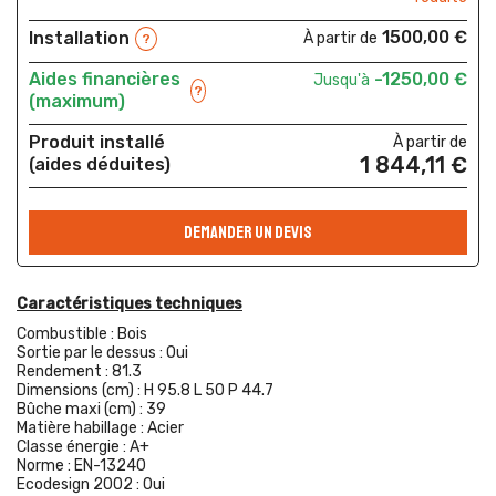
1500,00 €
Installation
À partir de
?
Aides financières
-1250,00 €
Jusqu'à
?
(maximum)
Produit installé
À partir de
1 844,11 €
(aides déduites)
DEMANDER UN DEVIS
Caractéristiques techniques
Combustible :
Bois
Sortie par le dessus :
Oui
Rendement :
81.3
Dimensions (cm) :
H 95.8 L 50 P 44.7
Bûche maxi (cm) :
39
Matière habillage :
Acier
Classe énergie :
A+
Norme :
EN-13240
Ecodesign 2002 :
Oui