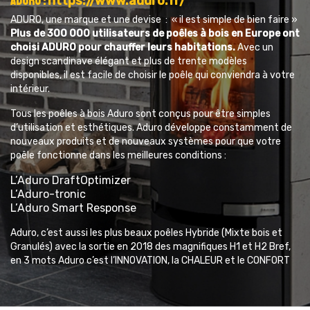
Aduro :
https://www.aduro.fr/
ADURO, une marque et une devise : « il est simple de bien faire »
Plus de 300 000 utilisateurs de poêles à bois en Europe ont
choisi ADURO pour chauffer leurs habitations.
Avec un
design scandinave élégant et plus de trente modèles
disponibles, il est facile de choisir le poêle qui conviendra à votre
intérieur.
Tous les poêles à bois Aduro sont conçus pour être simples
d’utilisation et esthétiques. Aduro développe constamment de
nouveaux produits et de nouveaux systèmes pour que votre
poêle fonctionne dans les meilleures conditions :
L’Aduro DraftOptimizer
L’Aduro-tronic
L’Aduro Smart Response
Aduro, c’est aussi les plus beaux poêles Hybride (Mixte bois et
Granulés) avec la sortie en 2018 des magnifiques H1 et H2 Bref,
en 3 mots Aduro c’est l’lNNOVATION, la CHALEUR et le CONFORT