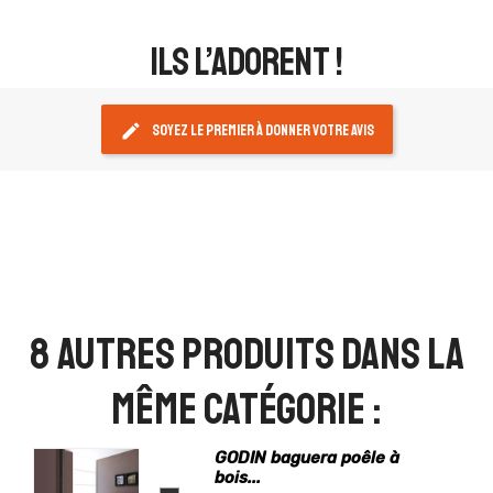
ils l’adorent !
edit
Soyez le premier à donner votre avis
8 autres produits dans la
même catégorie :
GODIN baguera poêle à
bois...