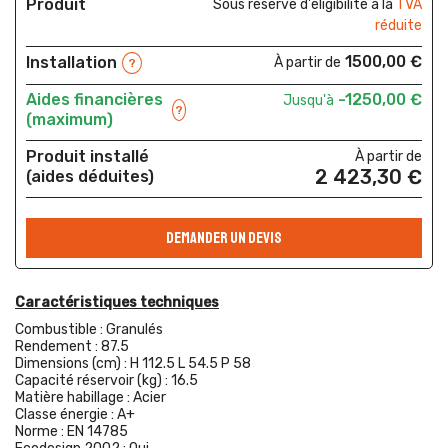
Produit
Sous réserve d'éligibilité à la
TVA
réduite
1500,00 €
Installation
À partir de
?
Aides financières
-1250,00 €
Jusqu'à
?
(maximum)
Produit installé
À partir de
2 423,30 €
(aides déduites)
DEMANDER UN DEVIS
Caractéristiques techniques
Combustible :
Granulés
Rendement :
87.5
Dimensions (cm) :
H 112.5 L 54.5 P 58
Capacité réservoir (kg) :
16.5
Matière habillage :
Acier
Classe énergie :
A+
Norme :
EN 14785