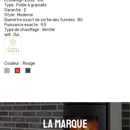
Ecodesign 2002 :
Oui
Type :
Poêle à granulés
Garantie :
2
Style :
Moderne
Diamètre exact de sortie des fumées :
80
Puissance exacte :
9.5
Type de chauffage :
Ventilé
wifi :
Oui
Couleur : Rouge
Gris
Noir
Rouge
La marque