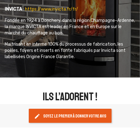
INVICTA
:
https://www.invicta.fr/fr/
Fondée en 1924 à Donchery, dans la région Champagne-Ardenne,
la marque INVICTA est leader en France et en Europe sur le
marché du chauffage au bois.
Maitrisant en interne 100% du processus de fabrication, les
poêles, foyers et inserts en fonte fabriqués par Invicta sont
labellisées Origine France Garantie.
ils l’adorent !
edit
Soyez le premier à donner votre avis