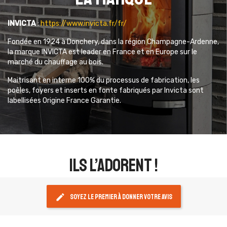
INVICTA
:
https://www.invicta.fr/fr/
Fondée en 1924 à Donchery, dans la région Champagne-Ardenne,
la marque INVICTA est leader en France et en Europe sur le
marché du chauffage au bois.
Maitrisant en interne 100% du processus de fabrication, les
poêles, foyers et inserts en fonte fabriqués par Invicta sont
labellisées Origine France Garantie.
ils l’adorent !
edit
Soyez le premier à donner votre avis