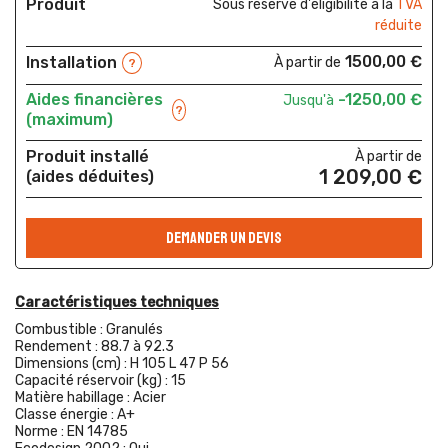
Produit
Sous réserve d'éligibilité à la
TVA
réduite
1500,00 €
Installation
À partir de
?
Aides financières
-1250,00 €
Jusqu'à
?
(maximum)
Produit installé
À partir de
1 209,00 €
(aides déduites)
DEMANDER UN DEVIS
Caractéristiques techniques
Combustible :
Granulés
Rendement :
88.7 à 92.3
Dimensions (cm) :
H 105 L 47 P 56
Capacité réservoir (kg) :
15
Matière habillage :
Acier
Classe énergie :
A+
Norme :
EN 14785