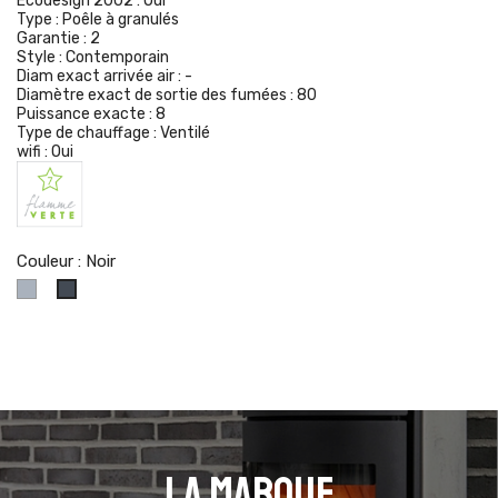
Ecodesign 2002 :
Oui
Type :
Poêle à granulés
Garantie :
2
Style :
Contemporain
Diam exact arrivée air :
-
Diamètre exact de sortie des fumées :
80
Puissance exacte :
8
Type de chauffage :
Ventilé
wifi :
Oui
Couleur : Noir
Gris
Noir
La marque