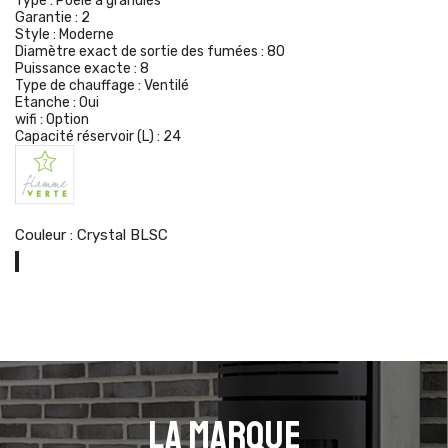
Type :
Poêle à granulés
Garantie :
2
Style :
Moderne
Diamètre exact de sortie des fumées :
80
Puissance exacte :
8
Type de chauffage :
Ventilé
Etanche :
Oui
wifi :
Option
Capacité réservoir (L) :
24
Couleur : Crystal BLSC
Crystal
BLSC
La marque