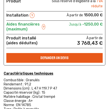
Produit
Sous réserve d'éligibilité à la
TVA
réduite
1500,00 €
Installation
À partir de
?
Aides financières
-1250,00 €
Jusqu'à
?
(maximum)
Produit installé
À partir de
3 768,43 €
(aides déduites)
DEMANDER UN DEVIS
Caractéristiques techniques
Combustible :
Granulés
Rendement :
91.2
Dimensions (cm) :
L 47 H 119.7 P 47
Capacité réservoir (kg) :
15
Matière habillage :
Cristal trempé
Classe énergie :
A+
Norme :
EN 14785