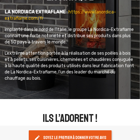
LA NORDIACA EXTRAFLAME
:
https://www.lanordica-
extraflame.com/fr
Implanté dans le nord de l'Italie, le groupe La Nordica-Extraflame
connait une forte notoriété et distribue ses produits dans plus
de 50 pays à travers le monde.
L’extrême attention portée à la réalisation de ses poêles à bois
et à pellets, ses cuisinières, cheminées et chaudières conjuguée
à la haute qualité des produits utilisés dans leur fabrication font
de La Nordica-Extraflame, l'un des leader du marché du
chauffage au bois.
ils l’adorent !
edit
Soyez le premier à donner votre avis