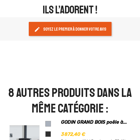
ils l’adorent !
edit
Soyez le premier à donner votre avis
8 autres produits dans la
même catégorie :
GODIN GRAND BOIS poêle à...
3 872,40 €