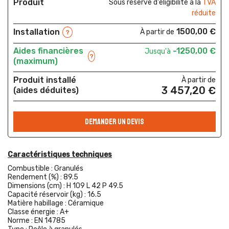
Produit
Sous réserve d'éligibilité à la
TVA
réduite
1500,00 €
Installation
À partir de
?
Aides financières
-1250,00 €
Jusqu'à
?
(maximum)
Produit installé
À partir de
3 457,20 €
(aides déduites)
DEMANDER UN DEVIS
Caractéristiques techniques
Combustible :
Granulés
Rendement (%) :
89.5
Dimensions (cm) :
H 109 L 42 P 49.5
Capacité réservoir (kg) :
16.5
Matière habillage :
Céramique
Classe énergie :
A+
Norme :
EN 14785