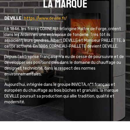
La marque
DEVILLE
:
https://www.deville.fr/
En 1846, les frères CORNEAU, à l’origine Maître de Forge, créent
dans les Ardennes une entreprise de fonderie. Très tôt ils
associent leurs gendres, Albert DEVILLE et Monsieur PAILLETTE, à
cette activité. En 1886 CORNEAU-PAILLETE devient DEVILLE.
Depuis l'entreprise française n'a eu de cesse de poursuivre et de
développer ses positions clés dans le domaine du chauffage ou
design et technicité, dans le respect des normes
environnementales.
Aujourd'hui, intégrée dans le groupe INVICTA, n°1 français et
européen du chauffage au bois bûches et granulés, la marque
DEVILLE poursuit sa production qui allie tradition, qualité et
modernité.