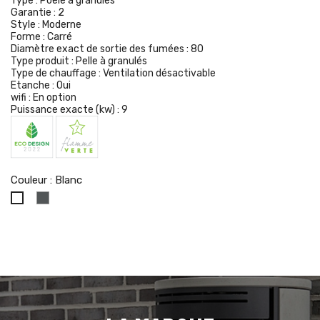
Type :
Poêle à granulés
Garantie :
2
Style :
Moderne
Forme :
Carré
Diamètre exact de sortie des fumées :
80
Type produit :
Pelle à granulés
Type de chauffage :
Ventilation désactivable
Etanche :
Oui
wifi :
En option
Puissance exacte (kw) :
9
Couleur : Blanc
Gris
Blanc
foncé