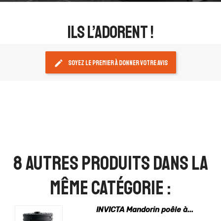
ils l’adorent !
edit
Soyez le premier à donner votre avis
8 autres produits dans la
même catégorie :
INVICTA Mandorin poêle à...