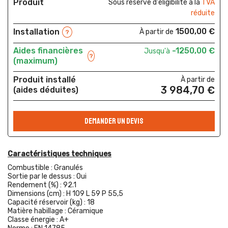
Produit
Sous réserve d'éligibilité à la
TVA
réduite
1500,00 €
Installation
À partir de
?
Aides financières
-1250,00 €
Jusqu'à
?
(maximum)
Produit installé
À partir de
3 984,70 €
(aides déduites)
DEMANDER UN DEVIS
Caractéristiques techniques
Combustible :
Granulés
Sortie par le dessus :
Oui
Rendement (%) :
92.1
Dimensions (cm) :
H 109 L 59 P 55,5
Capacité réservoir (kg) :
18
Matière habillage :
Céramique
Classe énergie :
A+