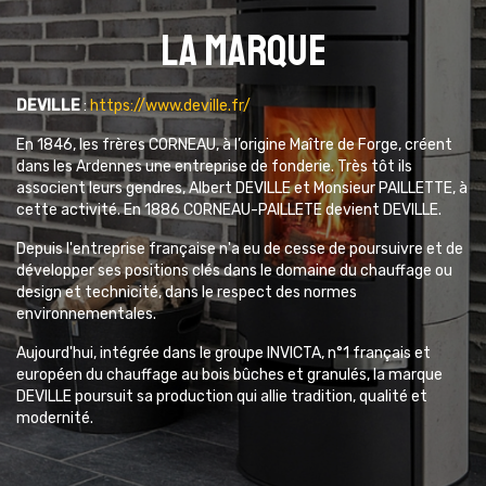
La marque
DEVILLE
:
https://www.deville.fr/
En 1846, les frères CORNEAU, à l’origine Maître de Forge, créent
dans les Ardennes une entreprise de fonderie. Très tôt ils
associent leurs gendres, Albert DEVILLE et Monsieur PAILLETTE, à
cette activité. En 1886 CORNEAU-PAILLETE devient DEVILLE.
Depuis l'entreprise française n'a eu de cesse de poursuivre et de
développer ses positions clés dans le domaine du chauffage ou
design et technicité, dans le respect des normes
environnementales.
Aujourd'hui, intégrée dans le groupe INVICTA, n°1 français et
européen du chauffage au bois bûches et granulés, la marque
DEVILLE poursuit sa production qui allie tradition, qualité et
modernité.