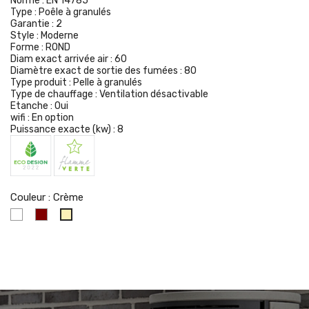
Norme :
EN 14785
Type :
Poêle à granulés
Garantie :
2
Style :
Moderne
Forme :
ROND
Diam exact arrivée air :
60
Diamètre exact de sortie des fumées :
80
Type produit :
Pelle à granulés
Type de chauffage :
Ventilation désactivable
Etanche :
Oui
wifi :
En option
Puissance exacte (kw) :
8
Couleur : Crème
Blanc
Bordeaux
Crème