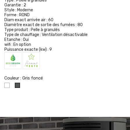
Type :
Poêle à granulés
Garantie :
2
Style :
Moderne
Forme :
ROND
Diam exact arrivée air :
60
Diamètre exact de sortie des fumées :
80
Type produit :
Pelle à granulés
Type de chauffage :
Ventilation désactivable
Etanche :
Oui
wifi :
En option
Puissance exacte (kw) :
9
Couleur : Gris foncé
Blanc
Gris
foncé