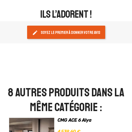
ils l’adorent !
edit
Soyez le premier à donner votre avis
8 autres produits dans la
même catégorie :
CMG ACE 6 Alya
4 539,60 €