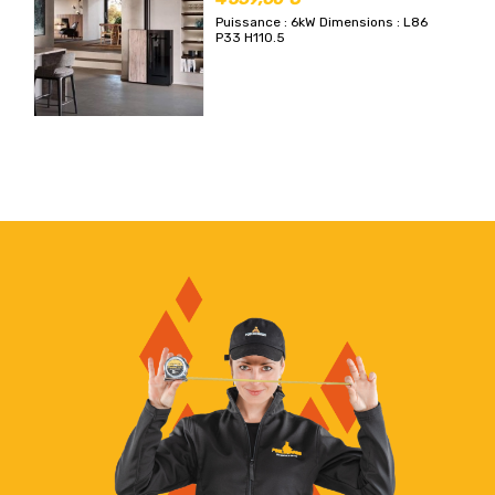
Puissance : 6kW
Dimensions : L86
P33 H110.5