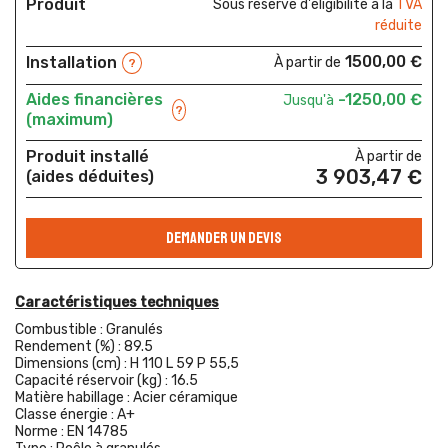
Produit
Sous réserve d'éligibilité à la
TVA
réduite
1500,00 €
Installation
À partir de
?
Aides financières
-1250,00 €
Jusqu'à
?
(maximum)
Produit installé
À partir de
3 903,47 €
(aides déduites)
DEMANDER UN DEVIS
Caractéristiques techniques
Combustible :
Granulés
Rendement (%) :
89.5
Dimensions (cm) :
H 110 L 59 P 55,5
Capacité réservoir (kg) :
16.5
Matière habillage :
Acier céramique
Classe énergie :
A+
Norme :
EN 14785