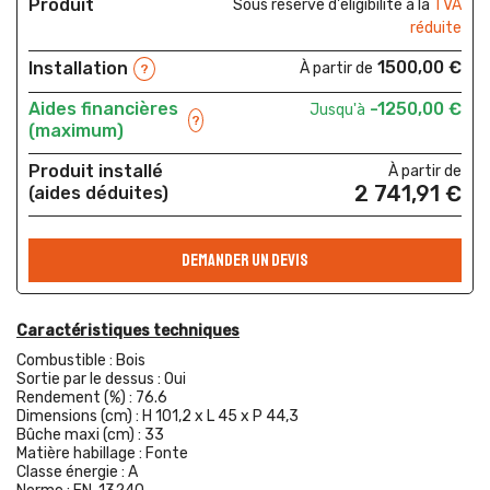
Produit
Sous réserve d'éligibilité à la
TVA
réduite
1500,00 €
Installation
À partir de
?
Aides financières
-1250,00 €
Jusqu'à
?
(maximum)
Produit installé
À partir de
2 741,91 €
(aides déduites)
DEMANDER UN DEVIS
Caractéristiques techniques
Combustible :
Bois
Sortie par le dessus :
Oui
Rendement (%) :
76.6
Dimensions (cm) :
H 101,2 x L 45 x P 44,3
Bûche maxi (cm) :
33
Matière habillage :
Fonte
Classe énergie :
A