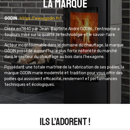
La marque
GODIN
:
https://www.godin.fr/
Créée en 1840 par Jean-Baptiste André GODIN , l'entreprise
a
toujours misé sur la qualité, la technologie et le savoir-faire.
Acteur incontournable dans le domaine du chauffage,
la marque
GODIN possède aujourd’hui la plus forte notoriété du marché
dans le secteur du chauffage au bois dans l’hexagone
.
Possédant une totale maitrise de la fabrication de ses poêles, la
marque GODIN marie modernité et tradition pour vous offrir des
poêles qui associent
efficacité, rendement et performances
techniques et écologiques.
ils l’adorent !