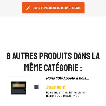
edit
Soyez le premier à donner votre avis
8 autres produits dans la
même catégorie :
Paris 1000 poêle à bois...
3 058,80 €
Puissance : 11kW
Dimensions :
(LxHxP) 990 x 850 x 400