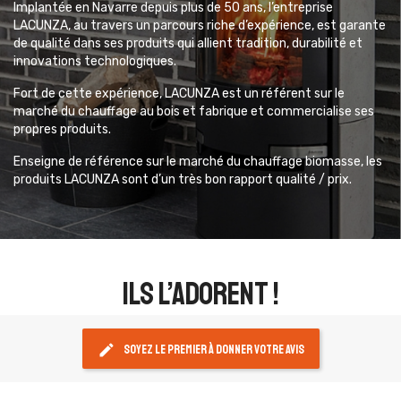
Implantée en Navarre depuis plus de 50 ans, l’entreprise
LACUNZA, au travers un parcours riche d’expérience, est garante
de qualité dans ses produits qui allient tradition, durabilité et
innovations technologiques.
Fort de cette expérience, LACUNZA est un référent sur le
marché du chauffage au bois et fabrique et commercialise ses
propres produits.
Enseigne de référence sur le marché du chauffage biomasse, les
produits LACUNZA sont d’un très bon rapport qualité / prix.
ils l’adorent !
edit
Soyez le premier à donner votre avis