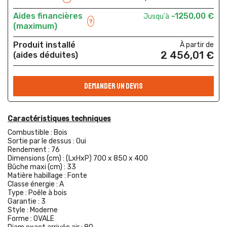
Aides financières
-1250,00 €
Jusqu'à
?
(maximum)
Produit installé
À partir de
2 456,01 €
(aides déduites)
DEMANDER UN DEVIS
Caractéristiques techniques
Combustible :
Bois
Sortie par le dessus :
Oui
Rendement :
76
Dimensions (cm) :
(LxHxP) 700 x 850 x 400
Bûche maxi (cm) :
33
Matière habillage :
Fonte
Classe énergie :
A
Type :
Poêle à bois
Garantie :
3
Style :
Moderne
Forme :
OVALE