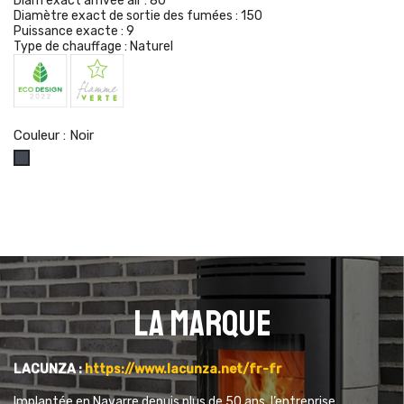
Diam exact arrivée air :
80
Diamètre exact de sortie des fumées :
150
Puissance exacte :
9
Type de chauffage :
Naturel
Couleur : Noir
Noir
La marque
LACUNZA :
https://www.lacunza.net/fr-fr
Implantée en Navarre depuis plus de 50 ans, l’entreprise