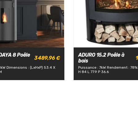
AYA 8 Poêle
ADURO 15.2 Poêle à
3 489,96 €
1
bois
8kW
Dimensions : (LxHxP) 53.4 X
Puissance : 7kW
Rendement : 78%
M
H 84 L 77.9 P 36.6