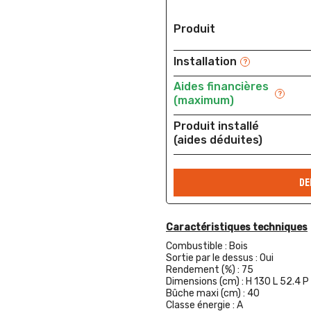
Produit
Installation
?
Aides financières
?
(maximum)
Produit installé
(aides déduites)
DE
Caractéristiques techniques
Combustible :
Bois
Sortie par le dessus :
Oui
Rendement (%) :
75
Dimensions (cm) :
H 130 L 52.4 P
Bûche maxi (cm) :
40
Classe énergie :
A