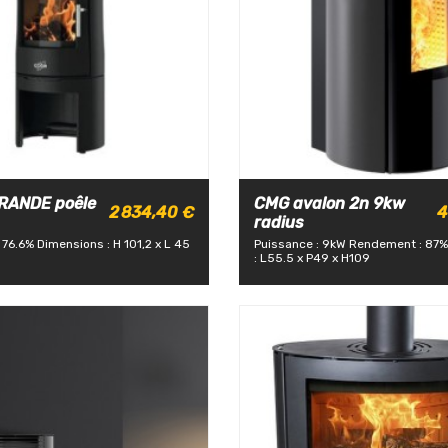
RANDE poêle
CMG avalon 2n 9kw
2 834,40 €
4
radius
 76.6%
Dimensions : H 101,2 x L 45
Puissance : 9kW
Rendement : 87%
: L55.5 x P49 x H109