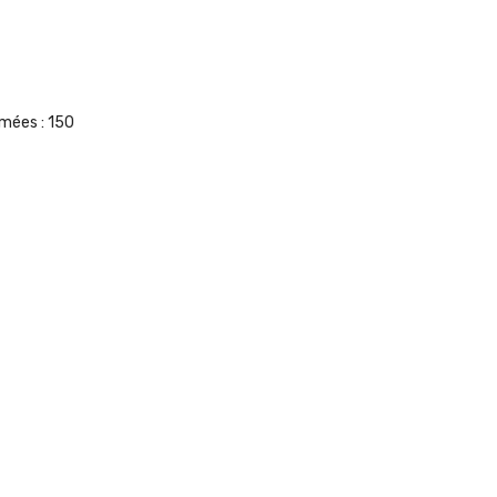
umées :
150