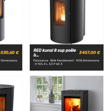
RED kunal 8 xup poêle
 030,60 €
3 457,00 €
à...
Dimensions
Puissance : 8kW
Rendement : 90%
Dimensions
: H 105.4 L 53 P 60.3