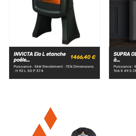
INVICTA Elo L etanche
SUPRA OD
1 466,40 €
poêle...
à...
Puissance : 5kW
Rendement : 75%
Dimensions
Puissance : 
: H 92 L 50 P 37.4
106 X 49.5 C