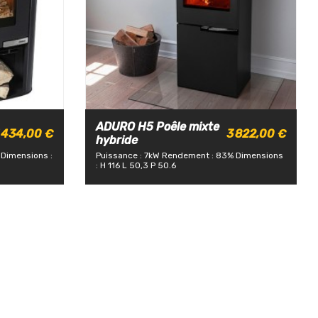
ADURO H5 Poêle mixte
 434,00 €
3 822,00 €
hybride
Dimensions :
Puissance : 7kW
Rendement : 83%
Dimensions
: H 116 L 50,3 P 50.6