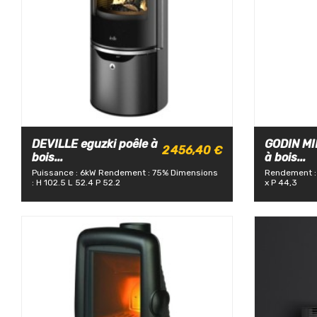
DEVILLE eguzki poêle à
GODIN MI
2 456,40 €
bois...
à bois...
Puissance : 6kW
Rendement : 75%
Dimensions
Rendement :
: H 102.5 L 52.4 P 52.2
x P 44,3