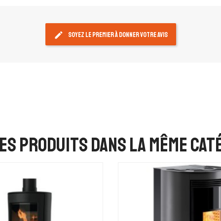
edit
Soyez le premier à donner votre avis
es produits dans la même caté