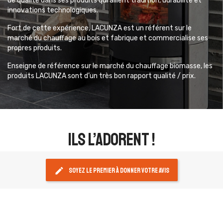
de qualité dans ses produits qui allient tradition, durabilité et
innovations technologiques.
Fort de cette expérience, LACUNZA est un référent sur le
marché du chauffage au bois et fabrique et commercialise ses
propres produits.
Enseigne de référence sur le marché du chauffage biomasse, les
produits LACUNZA sont d’un très bon rapport qualité / prix.
ils l’adorent !
edit
Soyez le premier à donner votre avis