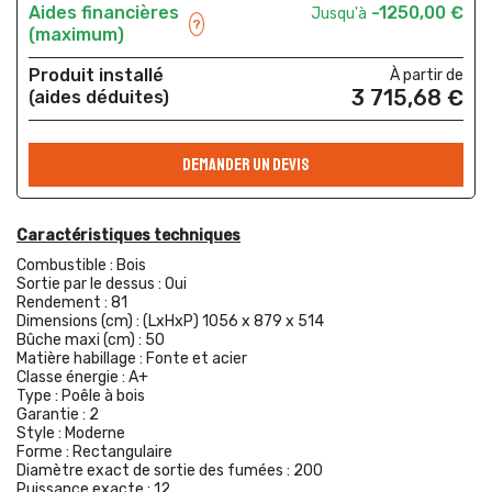
Aides financières
-1250,00 €
Jusqu'à
?
(maximum)
Produit installé
À partir de
3 715,68 €
(aides déduites)
DEMANDER UN DEVIS
Caractéristiques techniques
Combustible :
Bois
Sortie par le dessus :
Oui
Rendement :
81
Dimensions (cm) :
(LxHxP) 1056 x 879 x 514
Bûche maxi (cm) :
50
Matière habillage :
Fonte et acier
Classe énergie :
A+
Type :
Poêle à bois
Garantie :
2
Style :
Moderne
Forme :
Rectangulaire
Diamètre exact de sortie des fumées :
200
Puissance exacte :
12