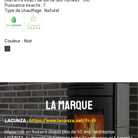
Diamètre exact de sortie des fumées :
150
Puissance exacte :
7
Type de chauffage :
Naturel
Couleur : Noir
Noir
La marque
LACUNZA :
https://www.lacunza.net/fr-fr
Implantée en Navarre depuis plus de 50 ans, l’entreprise