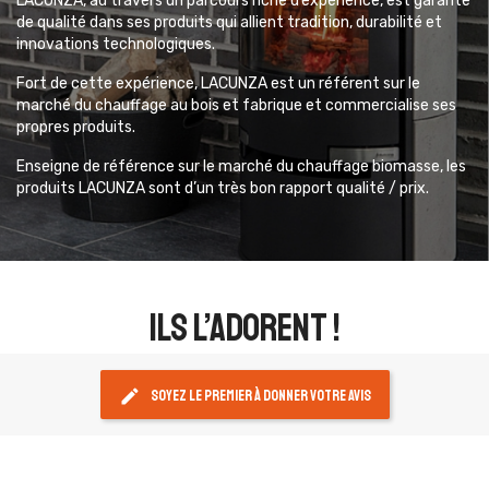
LACUNZA, au travers un parcours riche d’expérience, est garante
de qualité dans ses produits qui allient tradition, durabilité et
innovations technologiques.
Fort de cette expérience, LACUNZA est un référent sur le
marché du chauffage au bois et fabrique et commercialise ses
propres produits.
Enseigne de référence sur le marché du chauffage biomasse, les
produits LACUNZA sont d’un très bon rapport qualité / prix.
ils l’adorent !
edit
Soyez le premier à donner votre avis