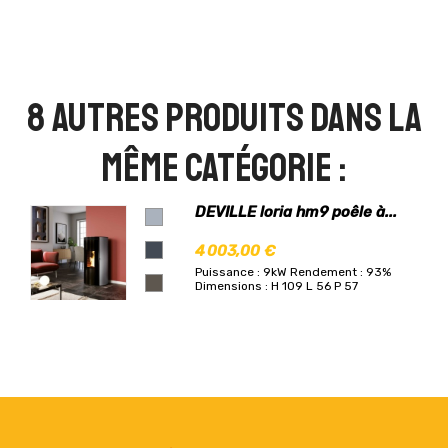
8 autres produits dans la
même catégorie :
DEVILLE loria hm9 poêle à...
4 003,00 €
Puissance : 9kW
Rendement : 93%
Dimensions : H 109 L 56 P 57