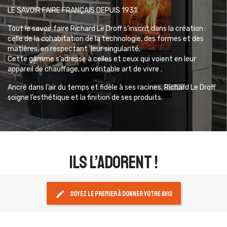
LE SAVOIR FAIRE FRANÇAIS DEPUIS 1931.
Tout le savoir faire Richard Le Droff s’inscrit dans la création :
celle de la cohabitation de la technologie, des formes et des
matières, en respectant leur singularité.
Cette gamme s’adresse à celles et ceux qui voient en leur
appareil de chauffage, un véritable art de vivre .
Ancré dans l’air du temps et fidèle à ses racines, Richard Le Droff
soigne l’esthétique et la finition de ses produits.
ils l’adorent !
edit
Soyez le premier à donner votre avis