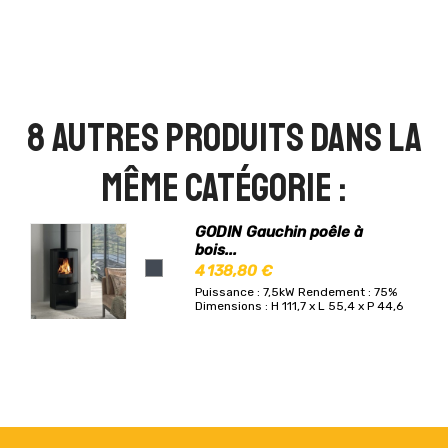
8 autres produits dans la
même catégorie :
GODIN Gauchin poêle à
bois...
4 138,80 €
Puissance : 7,5kW
Rendement : 75%
Dimensions : H 111,7 x L 55,4 x P 44,6