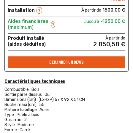
1500,00 €
Installation
À partir de
?
Aides financières
-1250,00 €
Jusqu'à
?
(maximum)
Produit installé
À partir de
2 850,58 €
(aides déduites)
DEMANDER UN DEVIS
Caractéristiques techniques
Combustible :
Bois
Sortie par le dessus :
Oui
Dimensions (cm) :
(LxHxP) 67 X 92 X 51 CM
Bûche maxi (cm) :
55
Matière habillage :
Acier
Type :
Poêle à bois
Garantie :
2
Style :
Moderne
Forme :
Carré