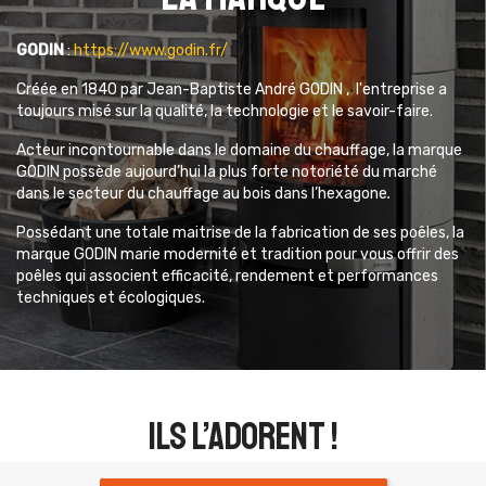
GODIN
:
https://www.godin.fr/
Créée en 1840 par Jean-Baptiste André GODIN , l'entreprise
a
toujours misé sur la qualité, la technologie et le savoir-faire.
Acteur incontournable dans le domaine du chauffage,
la marque
GODIN possède aujourd’hui la plus forte notoriété du marché
dans le secteur du chauffage au bois dans l’hexagone
.
Possédant une totale maitrise de la fabrication de ses poêles, la
marque GODIN marie modernité et tradition pour vous offrir des
poêles qui associent
efficacité, rendement et performances
techniques et écologiques.
ils l’adorent !