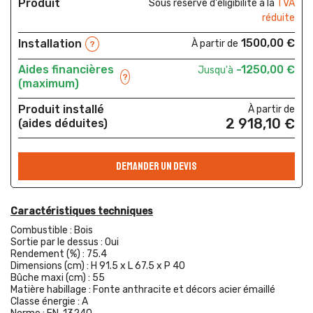
Produit
Sous réserve d'éligibilité à la
TVA
réduite
1500,00 €
Installation
À partir de
?
Aides financières
-1250,00 €
Jusqu'à
?
(maximum)
Produit installé
À partir de
2 918,10 €
(aides déduites)
DEMANDER UN DEVIS
Caractéristiques techniques
Combustible :
Bois
Sortie par le dessus :
Oui
Rendement (%) :
75.4
Dimensions (cm) :
H 91.5 x L 67.5 x P 40
Bûche maxi (cm) :
55
Matière habillage :
Fonte anthracite et décors acier émaillé
Classe énergie :
A