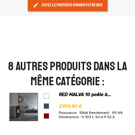
edit
Soyez le premier à donner votre avis
8 autres produits dans la
même catégorie :
RED MALVA 10 poêle à...
3 959,80 €
Puissance : 10kW
Rendement : 90.4%
Dimensions : H 103 L 50.6 P 52.5