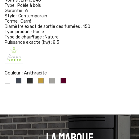
Norme :
EN-13240
Type :
Poêle à bois
Garantie :
6
Style :
Contemporain
Forme :
Carré
Diamètre exact de sortie des fumées :
150
Type produit :
Poêle
Type de chauffage :
Naturel
Puissance exacte (kw) :
8.5
Couleur : Anthracite
Blanc
Noir
Sahara
Gris
Carmin
Anthracite
Argenté
La marque