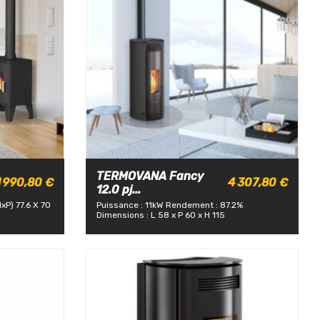
TERMOVANA Fancy
1 990,80 €
4 307,80 €
12.0 pj...
xP) 77.6 X 70
Puissance : 11kW
Rendement : 87.2%
Dimensions : L 58 x P 60 x H 115