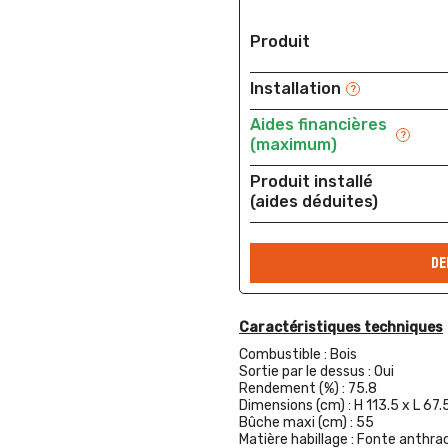
Produit
Installation
?
Aides financières
?
(maximum)
Produit installé
(aides déduites)
DE
Caractéristiques techniques
Combustible :
Bois
Sortie par le dessus :
Oui
Rendement (%) :
75.8
Dimensions (cm) :
H 113.5 x L 67.
Bûche maxi (cm) :
55
Matière habillage :
Fonte anthrac