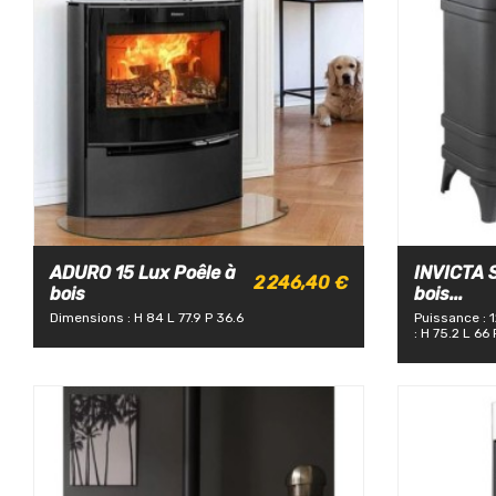
ADURO 15 Lux Poêle à
INVICTA S
2 246,40 €
bois
bois...
Dimensions : H 84 L 77.9 P 36.6
Puissance : 
: H 75.2 L 66 