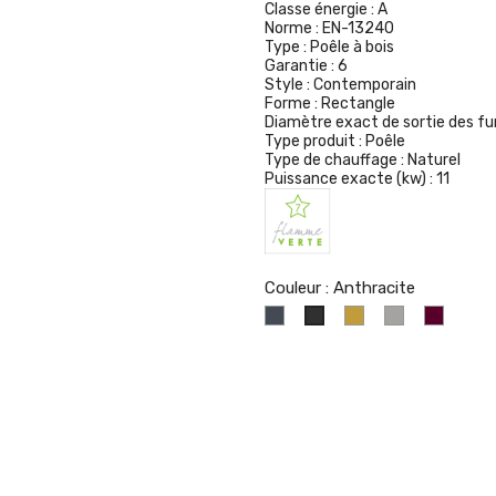
Classe énergie :
A
Norme :
EN-13240
Type :
Poêle à bois
Garantie :
6
Style :
Contemporain
Forme :
Rectangle
Diamètre exact de sortie des f
Type produit :
Poêle
Type de chauffage :
Naturel
Puissance exacte (kw) :
11
Couleur : Anthracite
Noir
Sahara
Gris
Carmin
Anthracite
Argenté