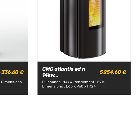
CMG atlantis ed n
 336,60 €
5 254,60 €
14kw...
Dimensions
Puissance : 14kW
Rendement : 87%
Dimensions : L63 x P60 x H124