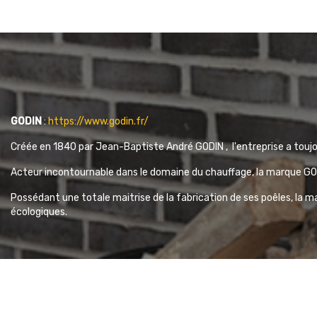
GODIN
:
https://www.godin.fr/
Créée en 1840 par Jean-Baptiste André GODIN , l'entreprise
a toujo
Acteur incontournable dans le domaine du chauffage,
la marque GOD
Possédant une totale maitrise de la fabrication de ses poêles, la m
écologiques.