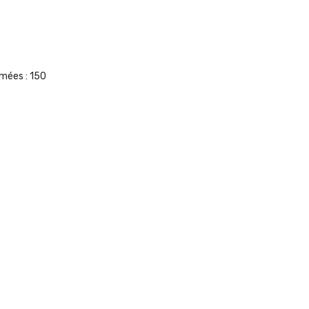
umées :
150