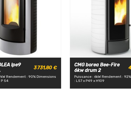
OLEA lpe9
CMG borea Bee-Fire
3 731,80 €
4
.
6kw drum 2
9kW
Rendement : 90%
Dimensions
Puissance : 6kW
Rendement : 92%
5 P 54
: L57 x P49 x H109