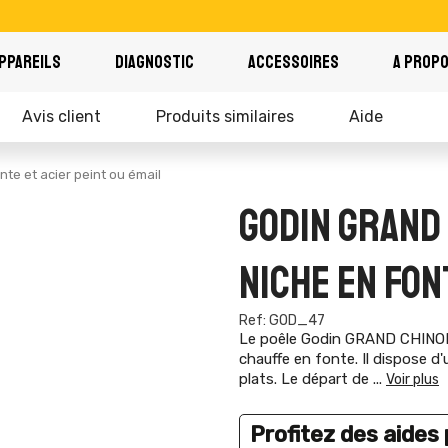
PPAREILS
DIAGNOSTIC
ACCESSOIRES
A PROP
Avis client
Produits similaires
Aide
te et acier peint ou émail
GODIN GRAND 
NICHE EN FON
Ref: GOD_47
Le poêle Godin GRAND CHINON e
chauffe en fonte. Il dispose d
plats. Le départ de
...
Voir plus
Profitez des aides p