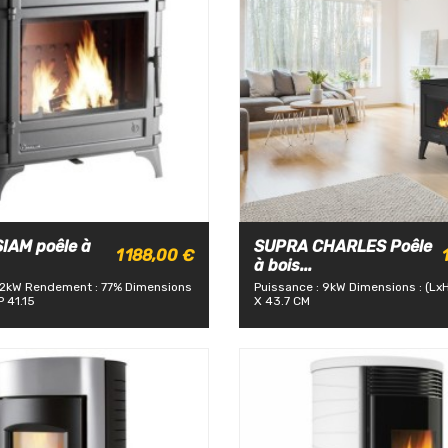
IAM poêle à
SUPRA CHARLES Poêle
1 188,00 €
à bois...
12kW
Rendement : 77%
Dimensions
Puissance : 9kW
Dimensions : (LxH
P 41.15
X 43.7 CM