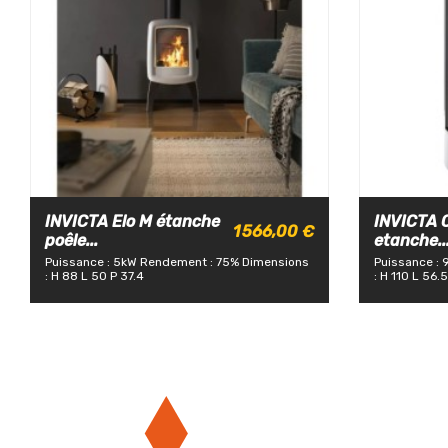
INVICTA Elo M étanche
INVICTA 
1 566,00 €
poêle...
etanche..
Puissance : 5kW
Rendement : 75%
Dimensions
Puissance : 
: H 88 L 50 P 37.4
: H 110 L 56.