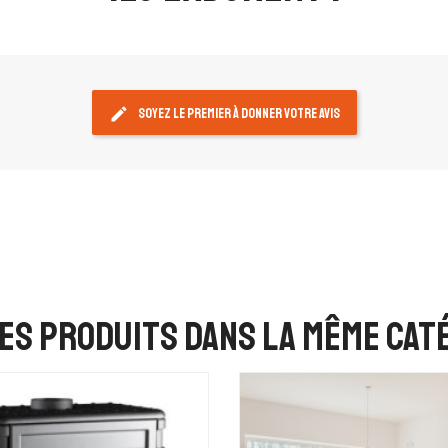
edit
Soyez le premier à donner votre avis
es produits dans la même caté