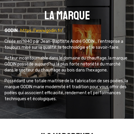
La marque
GODIN
:
https://www.godin.fr/
Créée en 1840 par Jean-Baptiste André GODIN , l'entreprise
a
toujours misé sur la qualité, la technologie et le savoir-faire.
Acteur incontournable dans le domaine du chauffage,
la marque
GODIN possède aujourd’hui la plus forte notoriété du marché
dans le secteur du chauffage au bois dans l’hexagone
.
Possédant une totale maitrise de la fabrication de ses poêles, la
marque GODIN marie modernité et tradition pour vous offrir des
poêles qui associent
efficacité, rendement et performances
techniques et écologiques.