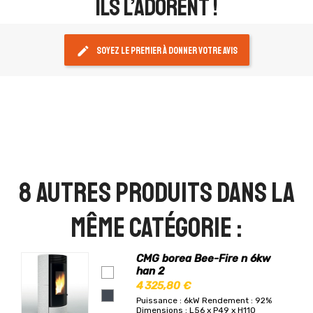
ils l’adorent !
edit
Soyez le premier à donner votre avis
8 autres produits dans la
même catégorie :
CMG borea Bee-Fire n 6kw
han 2
4 325,80 €
Puissance : 6kW
Rendement : 92%
Dimensions : L56 x P49 x H110