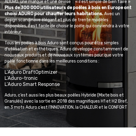
ADURO, une marque et une devise : « il est simple de bien faire »
Plus de 300 000 utilisateurs de poêles à bois en Europe ont
choisi ADURO pour chauffer leurs habitations.
Avec un
design scandinave élégant et plus de trente modèles
disponibles, il est facile de choisir le poêle qui conviendra à votre
intérieur.
Tous les poêles à bois Aduro sont conçus pour être simples
d’utilisation et esthétiques. Aduro développe constamment de
nouveaux produits et de nouveaux systèmes pour que votre
poêle fonctionne dans les meilleures conditions :
L’Aduro DraftOptimizer
L’Aduro-tronic
L’Aduro Smart Response
Aduro, c’est aussi les plus beaux poêles Hybride (Mixte bois et
Granulés) avec la sortie en 2018 des magnifiques H1 et H2 Bref,
en 3 mots Aduro c’est l’lNNOVATION, la CHALEUR et le CONFORT