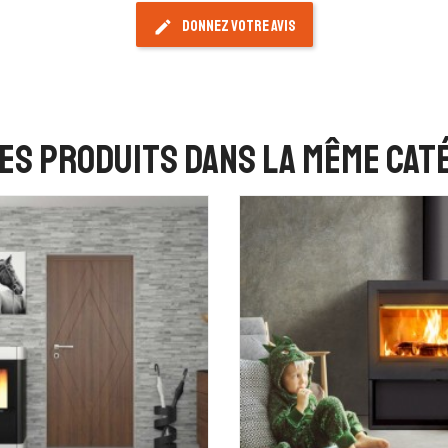
Donnez votre avis
edit
es produits dans la même caté