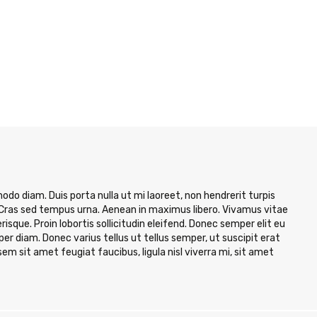
o diam. Duis porta nulla ut mi laoreet, non hendrerit turpis
ur. Cras sed tempus urna. Aenean in maximus libero. Vivamus vitae
risque. Proin lobortis sollicitudin eleifend. Donec semper elit eu
er diam. Donec varius tellus ut tellus semper, ut suscipit erat
em sit amet feugiat faucibus, ligula nisl viverra mi, sit amet