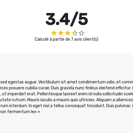
3.4/5
Calculé à partie de
7
avis client(s)
n sed egestas augue. Vestibulum sit amet condimentum odio, et commod
ices posuere cubilia curae; Duis gravida nunc finibus eleifend efficit
, ut imperdiet erat. Pellentesque laoreet enim id nulla sollicitudin scele
tate rutrum. Mauris iaculis a mauris quis ultricies. Aliquam a ullamcorp
 interdum. In eget nisl a tellus consequat tincidunt. Duis pulvinar, s
 non fermentum leo »