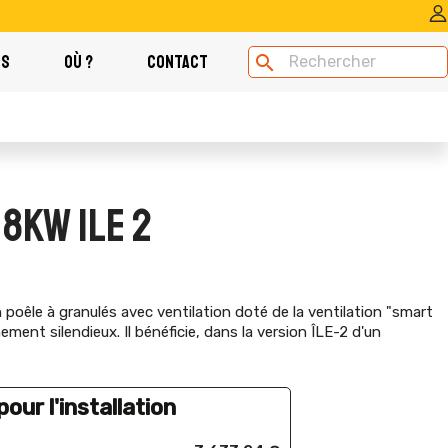
OS
OÙ ?
CONTACT
search
 8KW ILE 2
poêle à granulés avec ventilation doté de la ventilation "smart
ment silendieux. Il bénéficie, dans la version ÎLE-2 d'un
our l'installation