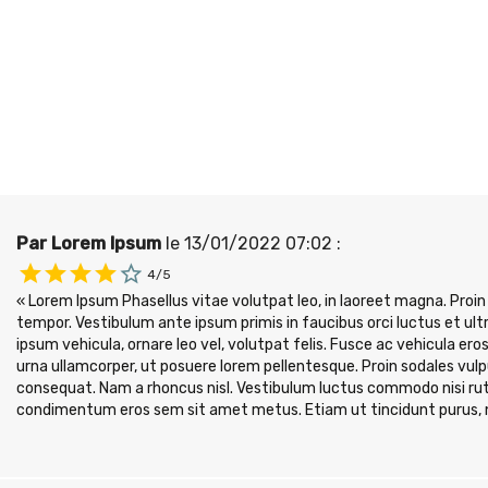
Par Lorem Ipsum
le 13/01/2022 07:02 :
4/5
« Lorem Ipsum Phasellus vitae volutpat leo, in laoreet magna. Proi
tempor. Vestibulum ante ipsum primis in faucibus orci luctus et ultr
ipsum vehicula, ornare leo vel, volutpat felis. Fusce ac vehicula eros
urna ullamcorper, ut posuere lorem pellentesque. Proin sodales vulpu
consequat. Nam a rhoncus nisl. Vestibulum luctus commodo nisi rutrum
condimentum eros sem sit amet metus. Etiam ut tincidunt purus,