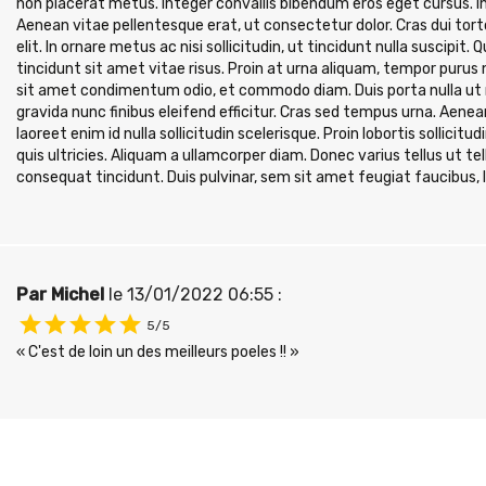
non placerat metus. Integer convallis bibendum eros eget cursus. In
Aenean vitae pellentesque erat, ut consectetur dolor. Cras dui tort
elit. In ornare metus ac nisi sollicitudin, ut tincidunt nulla suscipit
tincidunt sit amet vitae risus. Proin at urna aliquam, tempor purus 
sit amet condimentum odio, et commodo diam. Duis porta nulla ut mi 
gravida nunc finibus eleifend efficitur. Cras sed tempus urna. Aenea
laoreet enim id nulla sollicitudin scelerisque. Proin lobortis sollic
quis ultricies. Aliquam a ullamcorper diam. Donec varius tellus ut t
consequat tincidunt. Duis pulvinar, sem sit amet feugiat faucibus,
Par Michel
le 13/01/2022 06:55 :
5/5
« C'est de loin un des meilleurs poeles !! »