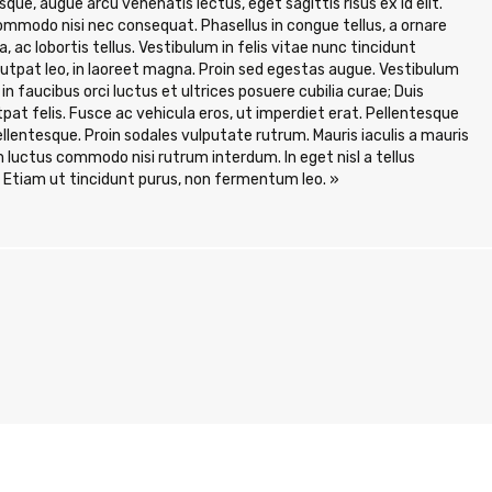
ue, augue arcu venenatis lectus, eget sagittis risus ex id elit.
commodo nisi nec consequat. Phasellus in congue tellus, a ornare
a, ac lobortis tellus. Vestibulum in felis vitae nunc tincidunt
olutpat leo, in laoreet magna. Proin sed egestas augue. Vestibulum
 faucibus orci luctus et ultrices posuere cubilia curae; Duis
tpat felis. Fusce ac vehicula eros, ut imperdiet erat. Pellentesque
pellentesque. Proin sodales vulputate rutrum. Mauris iaculis a mauris
m luctus commodo nisi rutrum interdum. In eget nisl a tellus
. Etiam ut tincidunt purus, non fermentum leo. »