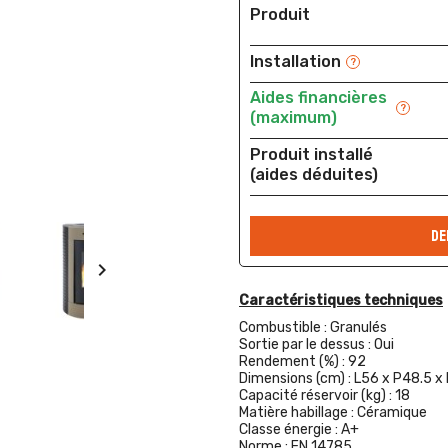
Produit
Installation
?
Aides financières
?
(maximum)
Produit installé
(aides déduites)
DE

Caractéristiques techniques
Combustible :
Granulés
Sortie par le dessus :
Oui
Rendement (%) :
92
Dimensions (cm) :
L56 x P48.5 x
Capacité réservoir (kg) :
18
Matière habillage :
Céramique
Classe énergie :
A+
Norme :
EN 14785