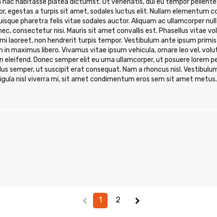
 hac habitasse platea dictumst. Ut venenatis, dui eu tempor pellentesq
or, egestas a turpis sit amet, sodales luctus elit. Nullam elementum 
. Quisque pharetra felis vitae sodales auctor. Aliquam ac ullamcorper null
nec, consectetur nisi. Mauris sit amet convallis est. Phasellus vitae v
laoreet, non hendrerit turpis tempor. Vestibulum ante ipsum primis in
n in maximus libero. Vivamus vitae ipsum vehicula, ornare leo vel, volu
itudin eleifend. Donec semper elit eu urna ullamcorper, ut posuere lorem 
ellus semper, ut suscipit erat consequat. Nam a rhoncus nisl. Vestibulu
 ligula nisl viverra mi, sit amet condimentum eros sem sit amet metus
chevron_left
1
2
chevron_right