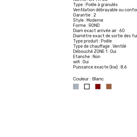
Type :
Poêle à granulés
Ventilation débrayable ou confor
Garantie :
2
Style :
Moderne
Forme :
ROND
Diam exact arrivée air :
60
Diamètre exact de sortie des f
Type produit :
Poêle
Type de chauffage :
Ventilé
Débouché ZONE 1 :
Oui
Etanche :
Non
wifi :
Oui
Puissance exacte (kw) :
8.6
Couleur : Blanc
Gris
Bordeaux
Havane
Blanc