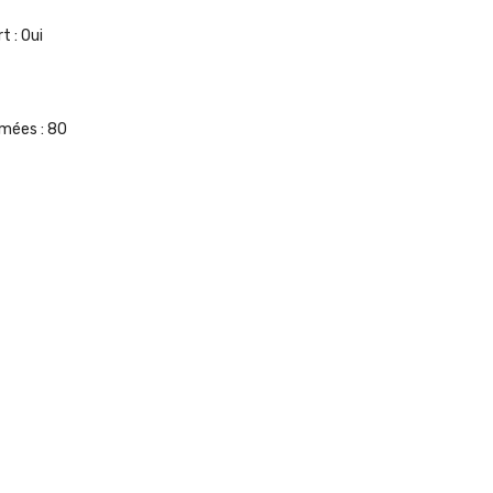
t :
Oui
umées :
80