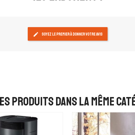
edit
Soyez le premier à donner votre avis
es produits dans la même caté