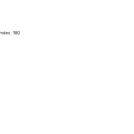
umées :
180