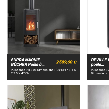
SUPRA MAONIE
DEVILLE 
2 589,60 €
BÛCHER Poêle à...
poêle...
Puissance : 11.5kW
Dimensions : (LxHxP) 48.4 X
Puissance : 
112.5 X 47 CM
Dimensions :