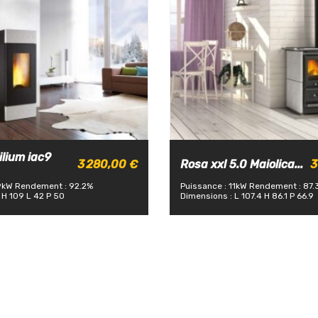
ilium iac9
3 280,00 €
Rosa xxl 5.0 Maiolica...
3
9kW
Rendement : 92.2%
Puissance : 11kW
Rendement : 87.
 H 109 L 42 P 50
Dimensions : L 107.4 H 86.1 P 66.9