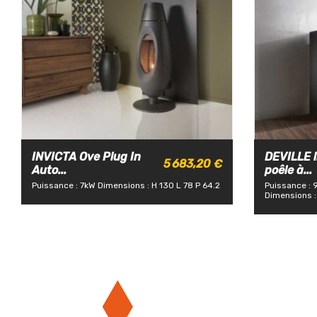
INVICTA Ove Plug In
DEVILLE l
5 683,20 €
Auto...
poêle à...
Puissance : 7kW
Dimensions : H 130 L 78 P 64.2
Puissance : 
Dimensions :