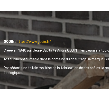
GODIN
:
https://www.godin.fr/
Créée en 1840 par Jean-Baptiste André GODIN , l'entreprise
a toujo
Acteur incontournable dans le domaine du chauffage,
la marque GOD
Possédant une totale maitrise de la fabrication de ses poêles, la m
écologiques.