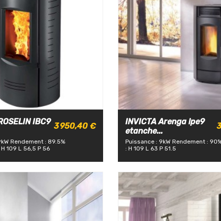
ROSELIN IBC9
INVICTA Arenga lpe9
3 950,40 €
3
etanche...
9kW
Rendement : 89.5%
Puissance : 9kW
Rendement : 90
 H 109 L 56,5 P 56
: H 109 L 63 P 51.5