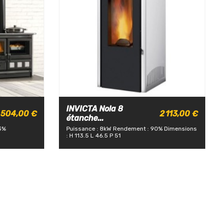
INVICTA Nola 8
 504,00 €
2 113,00 €
étanche...
3%
Puissance : 8kW
Rendement : 90%
Dimensions
: H 113.5 L 46.5 P 51