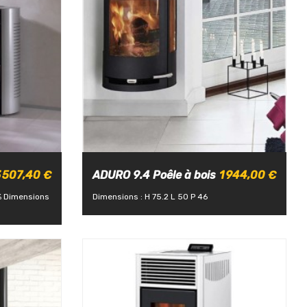
 507,40 €
ADURO 9.4 Poêle à bois
1 944,00 €
%
Dimensions
Dimensions : H 75.2 L 50 P 46