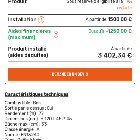
Produit
Sous réserve d'éligibilité à la
TVA
réduite
1500,00 €
Installation
À partir de
?
Aides financières
-1250,00 €
Jusqu'à
?
(maximum)
Produit installé
À partir de
3 402,34 €
(aides déduites)
DEMANDER UN DEVIS
Caractéristiques techniques
Combustible :
Bois
Sortie par le dessus :
Oui
Rendement (%) :
77
Dimensions (cm) :
H 120 L 45 P 45
Bûche maxi (cm) :
33
Classe énergie :
A
Norme :
EN13240