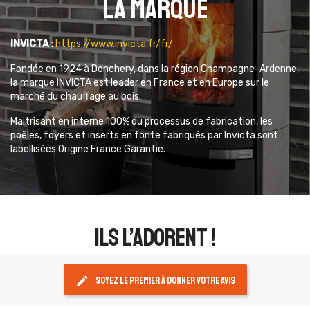
La marque
INVICTA
:
https://www.invicta.fr/fr/
Fondée en 1924 à Donchery, dans la région Champagne-Ardenne,
la marque INVICTA est leader en France et en Europe sur le
marché du chauffage au bois.
Maitrisant en interne 100% du processus de fabrication, les
poêles, foyers et inserts en fonte fabriqués par Invicta sont
labellisées Origine France Garantie.
ils l’adorent !
edit
Soyez le premier à donner votre avis