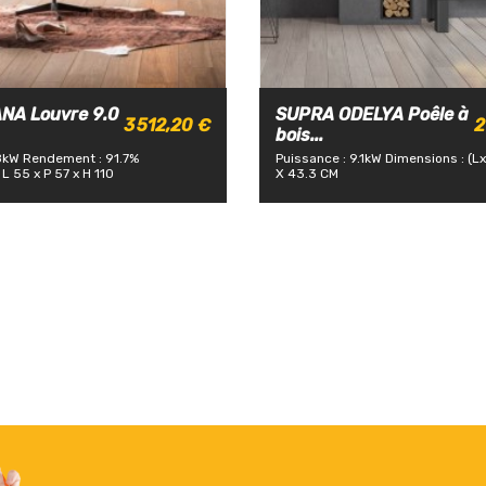
A Louvre 9.0
SUPRA ODELYA Poêle à
3 512,20 €
2
bois...
8kW
Rendement : 91.7%
Puissance : 9.1kW
Dimensions : (L
L 55 x P 57 x H 110
X 43.3 CM