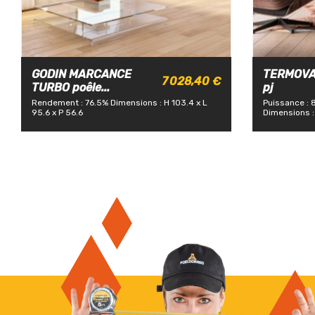
GODIN MARCANCE
TERMOVAN
7 028,40 €
TURBO poêle...
pj
Rendement : 76.5%
Dimensions : H 103.4 x L
Puissance : 
95.6 x P 56.6
Dimensions : 