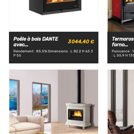
Poêle à bois DANTE
Termoross
3 044,40 €
avec...
forno...
Rendement : 85,5%
Dimensions : L 82.2 H 63.3
Puissance : 
P 55
: L 55.9 H 13