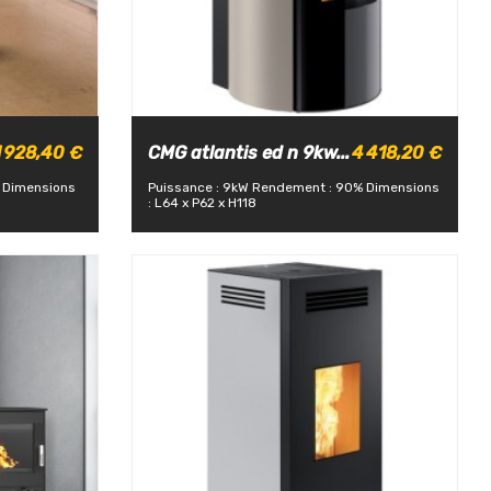
1 928,40 €
CMG atlantis ed n 9kw...
4 418,20 €
Dimensions
Puissance : 9kW
Rendement : 90%
Dimensions
: L64 x P62 x H118