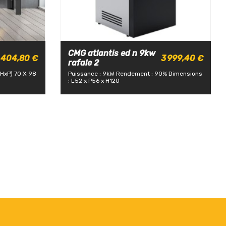
CMG atlantis ed n 9kw
 404,80 €
3 999,40 €
rafale 2
xHxP) 70 X 98
Puissance : 9kW
Rendement : 90%
Dimensions
: L52 x P56 x H120