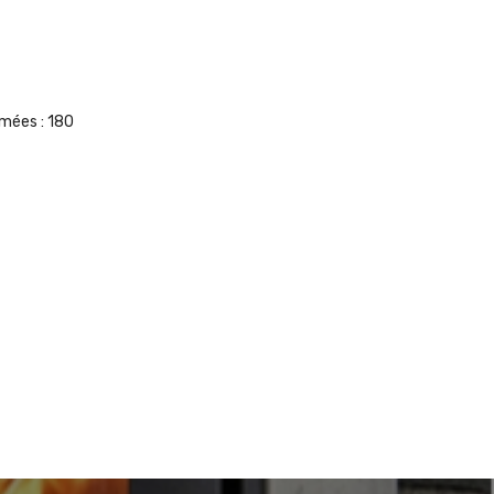
umées :
180