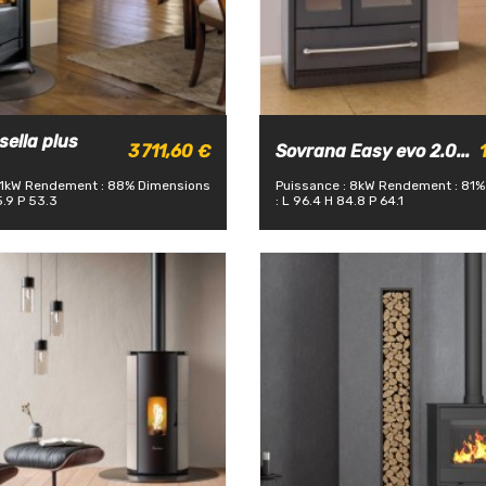
ella plus
3 711,60 €
Sovrana Easy evo 2.0...
11kW
Rendement : 88%
Dimensions
Puissance : 8kW
Rendement : 81%
5.9 P 53.3
: L 96.4 H 84.8 P 64.1