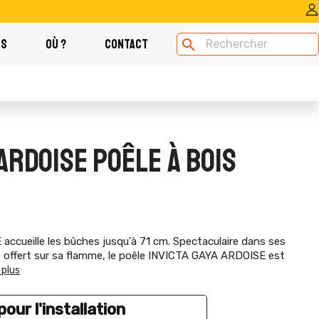
OS
OÙ ?
CONTACT
search
 ARDOISE POÊLE À BOIS
accueille les bûches jusqu'à 71 cm. Spectaculaire dans ses
e offert sur sa flamme, le poêle INVICTA GAYA ARDOISE est
 plus
our l'installation