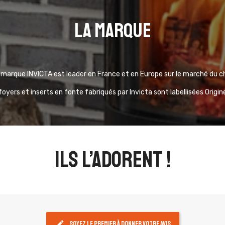
La marque
marque INVICTA est leader en France et en Europe sur le marché du ch
foyers et inserts en fonte fabriqués par Invicta sont labellisées Origi
ils l’adorent !
edit
Soyez le premier à donner votre avis