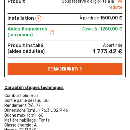
Produit
Sous réserve d'éligibilité à la
TVA
réduite
1500,00 €
Installation
À partir de
?
Aides financières
-1250,00 €
Jusqu'à
?
(maximum)
Produit installé
À partir de
1 773,42 €
(aides déduites)
DEMANDER UN DEVIS
Caractéristiques techniques
Combustible :
Bois
Sortie par le dessus :
Oui
Rendement (%) :
77
Dimensions (cm) :
H 76.3 L 82 P 46
Bûche maxi (cm) :
66
Matière habillage :
Fonte
Classe énergie :
A