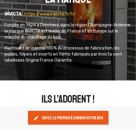
INVICTA
:
https://www.invicta.fr/fr/
Fondée en 1924 à Donchery, dans la région Champagne-Ardenne,
la marque INVICTA est leader en France et en Europe sur le
marché du chauffage au bois.
Maitrisant en interne 100% du processus de fabrication, les
poêles, foyers et inserts en fonte fabriqués par Invicta sont
labellisées Origine France Garantie.
ils l’adorent !
edit
Soyez le premier à donner votre avis