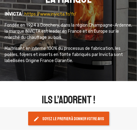
INVICTA
:
https://www.invicta.fr/fr/
Fondée en 1924 à Donchery, dans la région Champagne-Ardenne,
la marque INVICTA est leader en France et en Europe sur le
marché du chauffage au bois.
Maitrisant en interne 100% du processus de fabrication, les
poêles, foyers et inserts en fonte fabriqués par Invicta sont
labellisées Origine France Garantie.
ils l’adorent !
edit
Soyez le premier à donner votre avis