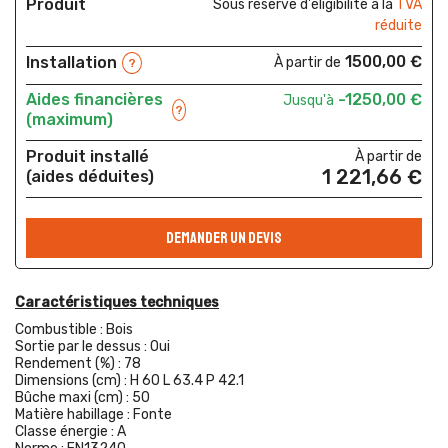
Produit
Sous réserve d'éligibilité à la
TVA
réduite
1500,00 €
Installation
À partir de
?
Aides financières
-1250,00 €
Jusqu'à
?
(maximum)
Produit installé
À partir de
1 221,66 €
(aides déduites)
DEMANDER UN DEVIS
Caractéristiques techniques
Combustible :
Bois
Sortie par le dessus :
Oui
Rendement (%) :
78
Dimensions (cm) :
H 60 L 63.4 P 42.1
Bûche maxi (cm) :
50
Matière habillage :
Fonte
Classe énergie :
A