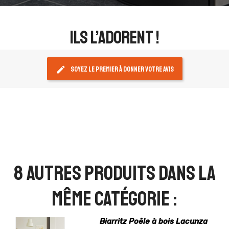
ils l’adorent !
edit
Soyez le premier à donner votre avis
8 autres produits dans la
même catégorie :
Biarritz Poêle à bois Lacunza