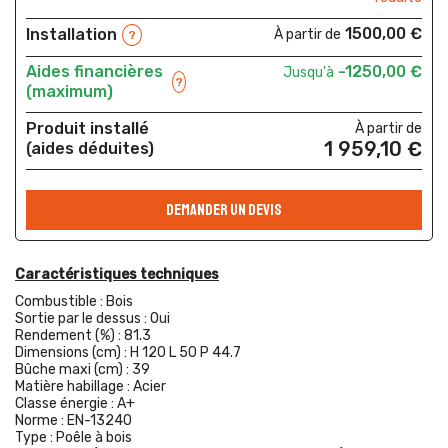
1500,00 €
Installation
À partir de
?
Aides financières
-1250,00 €
Jusqu'à
?
(maximum)
Produit installé
À partir de
1 959,10 €
(aides déduites)
DEMANDER UN DEVIS
Caractéristiques techniques
Combustible :
Bois
Sortie par le dessus :
Oui
Rendement (%) :
81.3
Dimensions (cm) :
H 120 L 50 P 44.7
Bûche maxi (cm) :
39
Matière habillage :
Acier
Classe énergie :
A+
Norme :
EN-13240
Type :
Poêle à bois