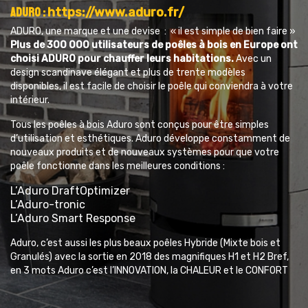
Aduro :
https://www.aduro.fr/
ADURO, une marque et une devise : « il est simple de bien faire »
Plus de 300 000 utilisateurs de poêles à bois en Europe ont
choisi ADURO pour chauffer leurs habitations.
Avec un
design scandinave élégant et plus de trente modèles
disponibles, il est facile de choisir le poêle qui conviendra à votre
intérieur.
Tous les poêles à bois Aduro sont conçus pour être simples
d’utilisation et esthétiques. Aduro développe constamment de
nouveaux produits et de nouveaux systèmes pour que votre
poêle fonctionne dans les meilleures conditions :
L’Aduro DraftOptimizer
L’Aduro-tronic
L’Aduro Smart Response
Aduro, c’est aussi les plus beaux poêles Hybride (Mixte bois et
Granulés) avec la sortie en 2018 des magnifiques H1 et H2 Bref,
en 3 mots Aduro c’est l’lNNOVATION, la CHALEUR et le CONFORT