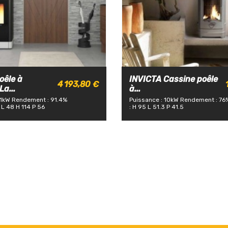
oêle à
INVICTA Cassine poêle
4 193,80 €
a...
à...
11kW
Rendement : 91.4%
Puissance : 10kW
Rendement : 76
 L 48 H 114 P 56
: H 95 L 51.3 P 41.5