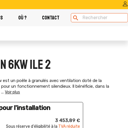
OS
OÙ ?
CONTACT
search
N 6KW ILE 2
st un poêle à granulés avec ventilation doté de la
 pour un fonctionnement silendieux. Il bénéficie, dans la
n
...
Voir plus
our l'installation
3 453,89 €
Sous réserve d'éligibilité à la
TVA réduite