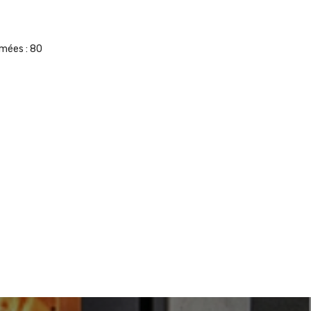
umées :
80