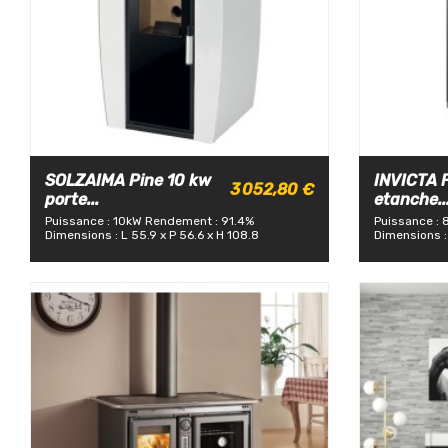
SOLZAIMA Pine 10 kw
INVICTA F
3 052,80 €
porte...
etanche..
Puissance : 10kW
Rendement : 91.4%
Puissance : 
Dimensions : L 55.9 x P 56.6 x H 108.8
Dimensions :