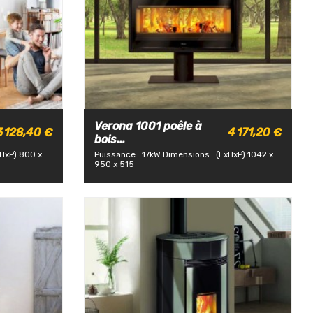
Verona 1001 poêle à
3 128,40 €
4 171,20 €
bois...
xHxP) 800 x
Puissance : 17kW
Dimensions : (LxHxP) 1042 x
950 x 515