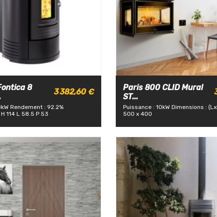
ontica 8
Paris 800 CLID Mural
3 382,60 €
.
ST...
8kW
Rendement : 92.2%
Puissance : 10kW
Dimensions : (L
 H 114 L 58.5 P 53
500 x 400