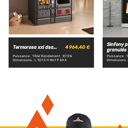
Sinfony p
Termorosa xxl dsa...
4 964,40 €
granulés L
Puissance : 17kW
Rendement : 87.5%
Puissance : 
Dimensions : L 107.5 H 86.1 P 69.6
Dimensions :