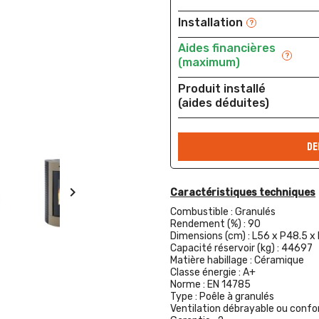
Installation
?
Aides financières
?
(maximum)
Produit installé
(aides déduites)
DE

Caractéristiques techniques
Combustible :
Granulés
Rendement (%) :
90
Dimensions (cm) :
L56 x P48.5 x
Capacité réservoir (kg) :
44697
Matière habillage :
Céramique
Classe énergie :
A+
Norme :
EN 14785
Type :
Poêle à granulés
Ventilation débrayable ou confor