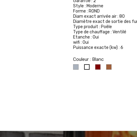
Garantie :
2
Style :
Moderne
Forme :
ROND
Diam exact arrivée air :
80
Diamètre exact de sortie des f
Type produit :
Poêle
Type de chauffage :
Ventilé
Etanche :
Oui
wifi :
Oui
Puissance exacte (kw) :
6
Couleur : Blanc
Gris
Bordeaux
Havane
Blanc