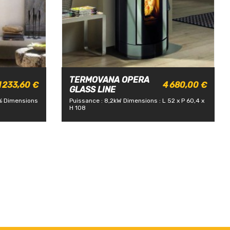
TERMOVANA OPERA
1 233,60 €
4 680,00 €
GLASS LINE
%
Dimensions
Puissance : 8,2kW
Dimensions : L 52 x P 60,4 x
H 108