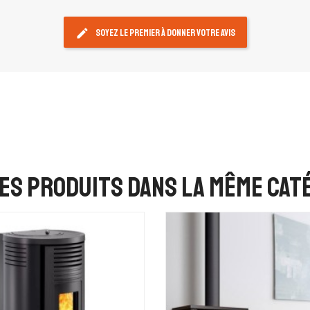
edit
Soyez le premier à donner votre avis
es produits dans la même caté