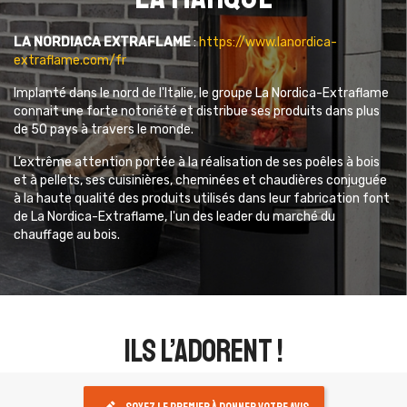
LA NORDIACA EXTRAFLAME
:
https://www.lanordica-
extraflame.com/fr
Implanté dans le nord de l'Italie, le groupe La Nordica-Extraflame
connait une forte notoriété et distribue ses produits dans plus
de 50 pays à travers le monde.
L’extrême attention portée à la réalisation de ses poêles à bois
et à pellets, ses cuisinières, cheminées et chaudières conjuguée
à la haute qualité des produits utilisés dans leur fabrication font
de La Nordica-Extraflame, l'un des leader du marché du
chauffage au bois.
ils l’adorent !