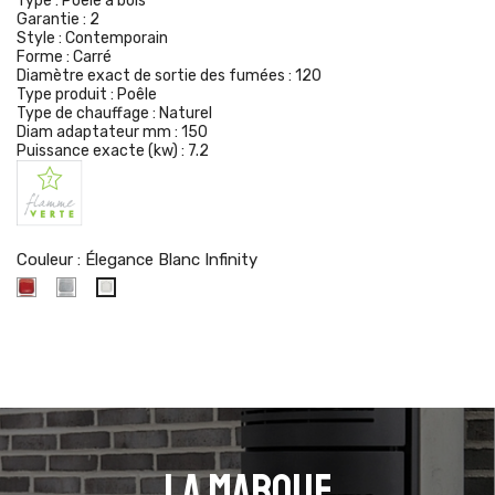
Type :
Poêle à bois
Garantie :
2
Style :
Contemporain
Forme :
Carré
Diamètre exact de sortie des fumées :
120
Type produit :
Poêle
Type de chauffage :
Naturel
Diam adaptateur mm :
150
Puissance exacte (kw) :
7.2
Couleur : Élegance Blanc Infinity
Élegance
Pierre
Élegance
Bordeaux
Naturelle
Blanc
Infinity
La marque