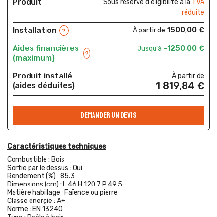
Produit
Sous réserve d'éligibilité à la
TVA
réduite
1500,00 €
Installation
À partir de
?
Aides financières
-1250,00 €
Jusqu'à
?
(maximum)
Produit installé
À partir de
1 819,84 €
(aides déduites)
DEMANDER UN DEVIS
Caractéristiques techniques
Combustible :
Bois
Sortie par le dessus :
Oui
Rendement (%) :
85.3
Dimensions (cm) :
L 46 H 120.7 P 49.5
Matière habillage :
Faïence ou pierre
Classe énergie :
A+
Norme :
EN 13240