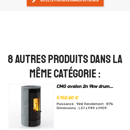
edit
Soyez le premier à donner votre avis
8 autres produits dans la
même catégorie :
CMG avalon 2n 9kw drum...
5 152,60 €
Puissance : 9kW
Rendement : 87%
Dimensions : L57 x P49 x H109