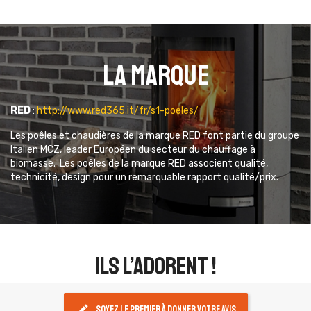
La marque
RED
:
http://www.red365.it/fr/s1-poeles/
Les poêles et chaudières de la marque RED font partie du groupe
Italien MCZ, leader Européen du secteur du chauffage à
biomasse. Les poêles de la marque RED associent qualité,
technicité, design pour un remarquable rapport qualité/prix.
ils l’adorent !
edit
Soyez le premier à donner votre avis