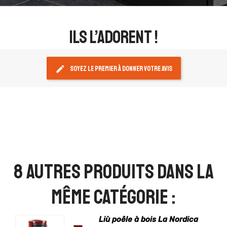
ils l’adorent !
edit
Soyez le premier à donner votre avis
8 autres produits dans la
même catégorie :
Liù poêle à bois La Nordica