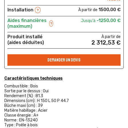
1500,00 €
Installation
À partir de
?
Aides financières
-1250,00 €
Jusqu'à
?
(maximum)
Produit installé
À partir de
2 312,53 €
(aides déduites)
DEMANDER UN DEVIS
Caractéristiques techniques
Combustible :
Bois
Sortie par le dessus :
Oui
Rendement (%) :
81.3
Dimensions (cm) :
H 150 L 50 P 44.7
Bûche maxi (cm) :
39
Matière habillage :
Acier
Classe énergie :
A+
Norme :
EN-13240
Type :
Poêle à bois