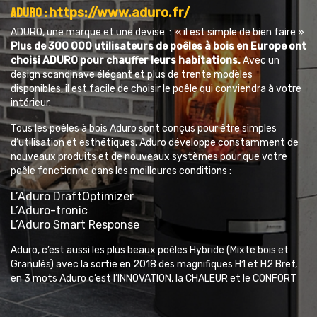
Aduro :
https://www.aduro.fr/
ADURO, une marque et une devise : « il est simple de bien faire »
Plus de 300 000 utilisateurs de poêles à bois en Europe ont
choisi ADURO pour chauffer leurs habitations.
Avec un
design scandinave élégant et plus de trente modèles
disponibles, il est facile de choisir le poêle qui conviendra à votre
intérieur.
Tous les poêles à bois Aduro sont conçus pour être simples
d’utilisation et esthétiques. Aduro développe constamment de
nouveaux produits et de nouveaux systèmes pour que votre
poêle fonctionne dans les meilleures conditions :
L’Aduro DraftOptimizer
L’Aduro-tronic
L’Aduro Smart Response
Aduro, c’est aussi les plus beaux poêles Hybride (Mixte bois et
Granulés) avec la sortie en 2018 des magnifiques H1 et H2 Bref,
en 3 mots Aduro c’est l’lNNOVATION, la CHALEUR et le CONFORT