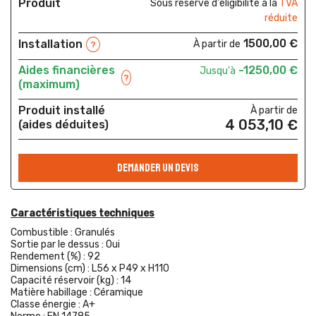
Produit
Sous réserve d'éligibilité à la
TVA
réduite
1500,00 €
Installation
À partir de
?
Aides financières
-1250,00 €
Jusqu'à
?
(maximum)
Produit installé
À partir de
4 053,10 €
(aides déduites)
DEMANDER UN DEVIS
Caractéristiques techniques
Combustible :
Granulés
Sortie par le dessus :
Oui
Rendement (%) :
92
Dimensions (cm) :
L56 x P49 x H110
Capacité réservoir (kg) :
14
Matière habillage :
Céramique
Classe énergie :
A+