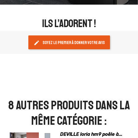
ils l’adorent !
edit
Soyez le premier à donner votre avis
8 autres produits dans la
même catégorie :
DEVILLE loria hm9 poêle à...