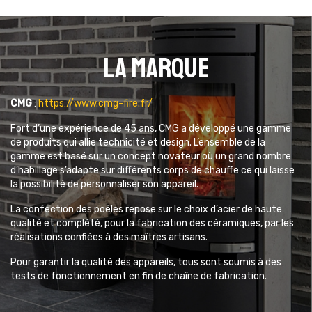
La marque
CMG
:
https://www.cmg-fire.fr/
Fort d’une expérience de 45 ans, CMG a développé une gamme
de produits qui allie technicité et design. L’ensemble de la
gamme est basé sur un concept novateur où un grand nombre
d’habillage s’adapte sur différents corps de chauffe ce qui laisse
la possibilité de personnaliser son appareil.
La confection des poêles repose sur le choix d’acier de haute
qualité et complété, pour la fabrication des céramiques, par les
réalisations confiées à des maîtres artisans.
Pour garantir la qualité des appareils, tous sont soumis à des
tests de fonctionnement en fin de chaîne de fabrication.