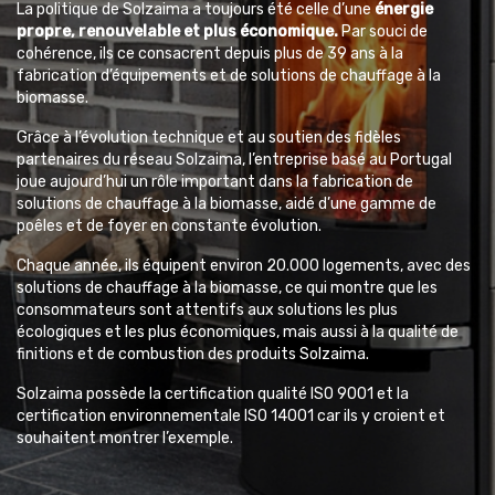
La politique de Solzaima a toujours été celle d’une
énergie
propre, renouvelable et plus économique.
Par souci de
cohérence, ils ce consacrent depuis plus de 39 ans à la
fabrication d’équipements et de solutions de chauffage à la
biomasse.
Grâce à l’évolution technique et au soutien des fidèles
partenaires du réseau Solzaima, l’entreprise basé au Portugal
joue aujourd’hui un rôle important dans la fabrication de
solutions de chauffage à la biomasse, aidé d’une gamme de
poêles et de foyer en constante évolution.
Chaque année, ils équipent environ 20.000 logements, avec des
solutions de chauffage à la biomasse, ce qui montre que les
consommateurs sont attentifs aux solutions les plus
écologiques et les plus économiques, mais aussi à la qualité de
finitions et de combustion des produits Solzaima.
Solzaima possède la certification qualité ISO 9001 et la
certification environnementale ISO 14001 car ils y croient et
souhaitent montrer l’exemple.