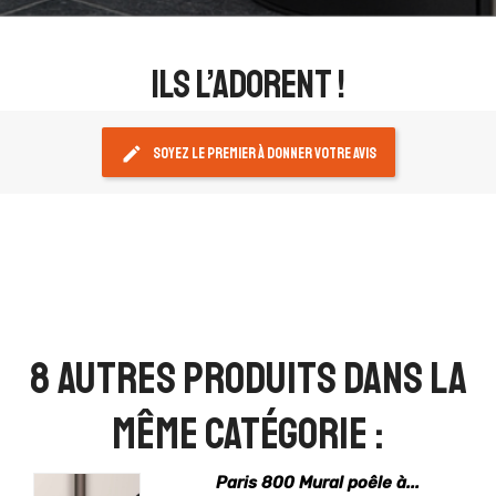
ils l’adorent !
edit
Soyez le premier à donner votre avis
8 autres produits dans la
même catégorie :
Paris 800 Mural poêle à...