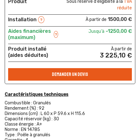
Produit
Sous réserve d'éligibilité à la
TVA
réduite
1500,00 €
Installation
À partir de
?
Aides financières
-1250,00 €
Jusqu'à
?
(maximum)
Produit installé
À partir de
3 225,10 €
(aides déduites)
DEMANDER UN DEVIS
Caractéristiques techniques
Combustible :
Granulés
Rendement (%) :
92
Dimensions (cm) :
L 60 x P 59.6 x H 115.6
Capacité réservoir (kg) :
30
Classe énergie :
A+
Norme :
EN 14785
Type :
Poêle à granulés