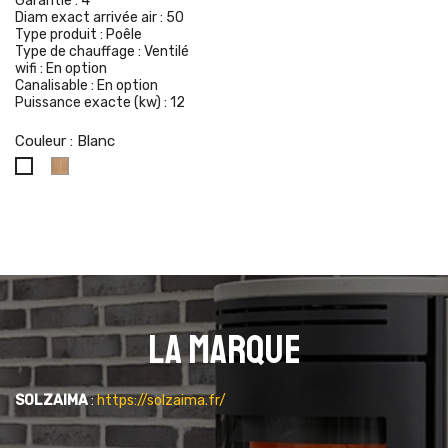
Garantie :
4
Diam exact arrivée air :
50
Type produit :
Poêle
Type de chauffage :
Ventilé
wifi :
En option
Canalisable :
En option
Puissance exacte (kw) :
12
Couleur : Blanc
Oak
Blanc
La marque
SOLZAIMA
:
https://solzaima.fr/