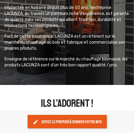
Implantée en Navarre depuis plus de 50 ans, l’entreprise
LACUNZA, au travers un parcours riche d’expérience, est garante
de qualité dans ses produits qui allient tradition, durabilité et
innovations technologiques.
Fort de cette expérience, LACUNZA est un référent sur le
marché du chauffage au bois et fabrique et commercialise ses
propres produits.
Enseigne de référence sur le marché du chauffage biomasse, les
produits LACUNZA sont d’un très bon rapport qualité / prix.
ils l’adorent !
edit
Soyez le premier à donner votre avis