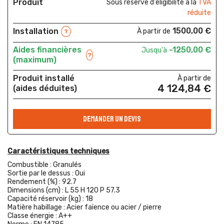
Produit
Sous réserve d'éligibilité à la
TVA
réduite
1500,00 €
Installation
À partir de
?
Aides financières
-1250,00 €
Jusqu'à
?
(maximum)
Produit installé
À partir de
4 124,84 €
(aides déduites)
DEMANDER UN DEVIS
Caractéristiques techniques
Combustible :
Granulés
Sortie par le dessus :
Oui
Rendement (%) :
92.7
Dimensions (cm) :
L 55 H 120 P 57.3
Capacité réservoir (kg) :
18
Matière habillage :
Acier faïence ou acier / pierre
Classe énergie :
A++