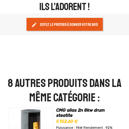
ils l’adorent !
edit
Soyez le premier à donner votre avis
8 autres produits dans la
même catégorie :
CMG alias 2n 8kw drum
steatite
5 152,60 €
Puissance : 9kW
Rendement : 92%