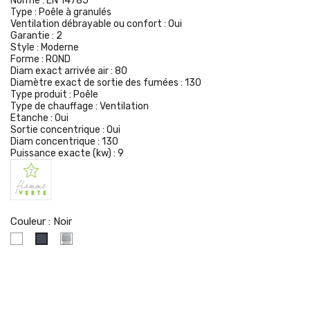
Norme :
EN 14785
Type :
Poêle à granulés
Ventilation débrayable ou confort :
Oui
Garantie :
2
Style :
Moderne
Forme :
ROND
Diam exact arrivée air :
80
Diamètre exact de sortie des fumées :
130
Type produit :
Poêle
Type de chauffage :
Ventilation
Etanche :
Oui
Sortie concentrique :
Oui
Diam concentrique :
130
Puissance exacte (kw) :
9
Couleur : Noir
Blanc
Pierre
Noir
Naturelle