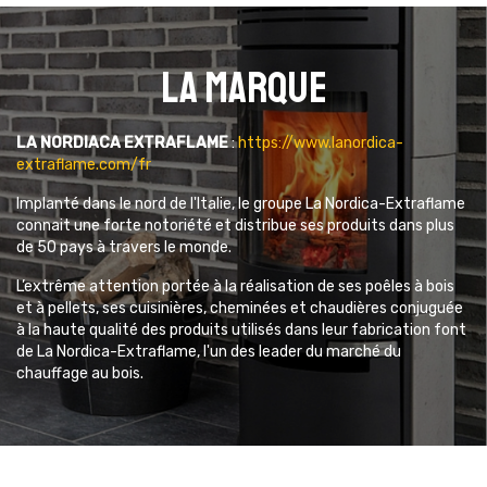
La marque
LA NORDIACA EXTRAFLAME
:
https://www.lanordica-
extraflame.com/fr
Implanté dans le nord de l'Italie, le groupe La Nordica-Extraflame
connait une forte notoriété et distribue ses produits dans plus
de 50 pays à travers le monde.
L’extrême attention portée à la réalisation de ses poêles à bois
et à pellets, ses cuisinières, cheminées et chaudières conjuguée
à la haute qualité des produits utilisés dans leur fabrication font
de La Nordica-Extraflame, l'un des leader du marché du
chauffage au bois.