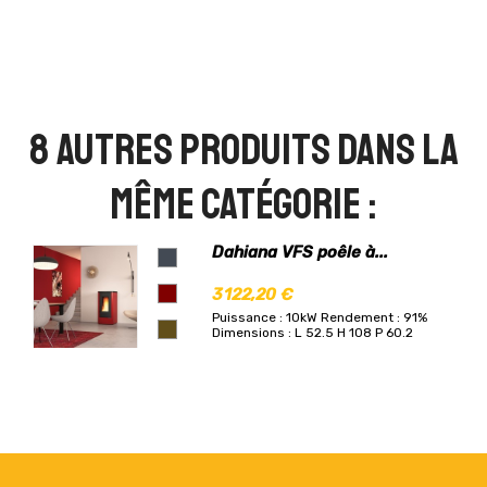
8 autres produits dans la
même catégorie :
Dahiana VFS poêle à...
3 122,20 €
Puissance : 10kW
Rendement : 91%
Dimensions : L 52.5 H 108 P 60.2