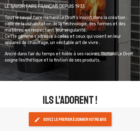
LE SAVOIR FAIRE FRANÇAIS DEPUIS 1931.
Tout le savoir faire Richard Le Droff s’inscrit dans la création :
celle de la cohabitation de la technologie, des formes et des
matières, en respectant leur singularité.
Cette gamme s’adresse à celles et ceux qui voient en leur
appareil de chauffage, un véritable art de vivre .
Ancré dans l’air du temps et fidèle à ses racines, Richard Le Droff
soigne l’esthétique et la finition de ses produits.
ils l’adorent !
edit
Soyez le premier à donner votre avis