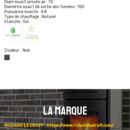
Diam exact arrivée air :
75
Diamètre exact de sortie des fumées :
150
Puissance exacte :
4.8
Type de chauffage :
Naturel
Etanche :
Oui
Couleur : Noir
Noir
La marque
RICHARD LE DROFF : https://www.richardledroff.com/