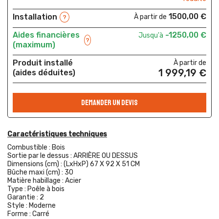
1500,00 €
Installation
À partir de
?
Aides financières
-1250,00 €
Jusqu'à
?
(maximum)
Produit installé
À partir de
1 999,19 €
(aides déduites)
DEMANDER UN DEVIS
Caractéristiques techniques
Combustible :
Bois
Sortie par le dessus :
ARRIÈRE OU DESSUS
Dimensions (cm) :
(LxHxP) 67 X 92 X 51 CM
Bûche maxi (cm) :
30
Matière habillage :
Acier
Type :
Poêle à bois
Garantie :
2
Style :
Moderne
Forme :
Carré