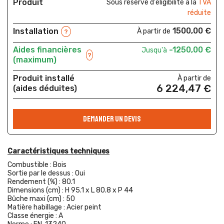
Produit
Sous réserve d'éligibilité à la
TVA
réduite
1500,00 €
Installation
À partir de
?
Aides financières
-1250,00 €
Jusqu'à
?
(maximum)
Produit installé
À partir de
6 224,47 €
(aides déduites)
DEMANDER UN DEVIS
Caractéristiques techniques
Combustible :
Bois
Sortie par le dessus :
Oui
Rendement (%) :
80.1
Dimensions (cm) :
H 95.1 x L 80.8 x P 44
Bûche maxi (cm) :
50
Matière habillage :
Acier peint
Classe énergie :
A