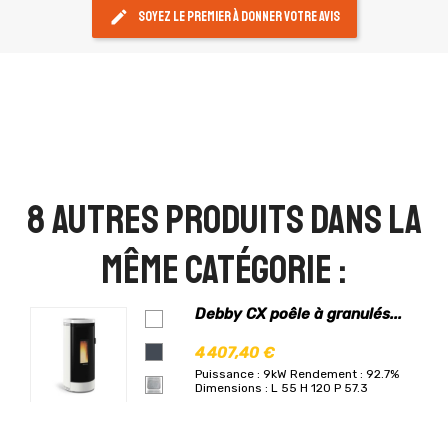
edit
Soyez le premier à donner votre avis
8 autres produits dans la
même catégorie :
Debby CX poêle à granulés...
4 407,40 €
Puissance : 9kW
Rendement : 92.7%
Dimensions : L 55 H 120 P 57.3