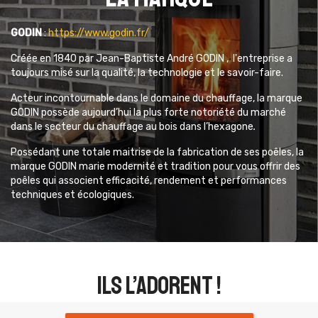
GODIN
:
https://www.godin.fr/
Créée en 1840 par Jean-Baptiste André GODIN , l'entreprise
a
toujours misé sur la qualité, la technologie et le savoir-faire.
Acteur incontournable dans le domaine du chauffage,
la marque
GODIN possède aujourd’hui la plus forte notoriété du marché
dans le secteur du chauffage au bois dans l’hexagone
.
Possédant une totale maitrise de la fabrication de ses poêles, la
marque GODIN marie modernité et tradition pour vous offrir des
poêles qui associent
efficacité, rendement et performances
techniques et écologiques.
ils l’adorent !