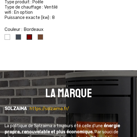
Type produit :
Poêle
Type de chauffage :
Ventilé
wifi :
En option
Puissance exacte (kw) :
8
Couleur : Bordeaux
Blanc
Noir
Corten
Bordeaux
La marque
SOLZAIMA
:
https://solzaima.fr/
La politique de Solzaima a toujours été celle d’une
énergie
propre, renouvelable et plus économique.
Par souci de