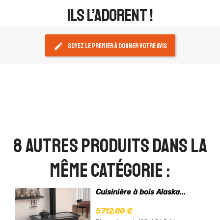
ils l’adorent !
edit
Soyez le premier à donner votre avis
8 autres produits dans la
même catégorie :
Cuisinière à bois Alaska...
5 712,00 €