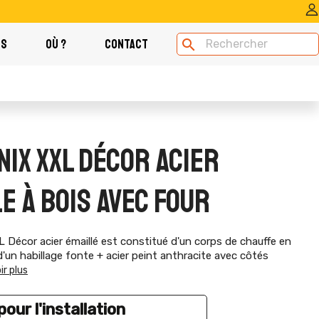
OS
OÙ ?
CONTACT
search
IX XXL DÉCOR ACIER
E À BOIS AVEC FOUR
écor acier émaillé est constitué d'un corps de chauffe en
d'un habillage fonte + acier peint anthracite avec côtés
ir plus
our l'installation