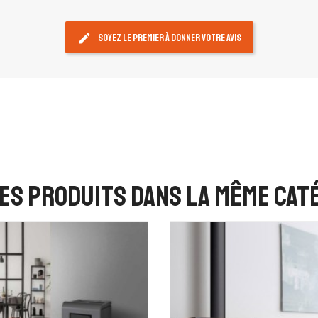
edit
Soyez le premier à donner votre avis
es produits dans la même caté