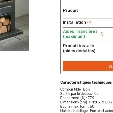
Produit
Installation
?
Aides financières
?
(maximum)
Produit installé
(aides déduites)
DE
Caractéristiques techniques
Combustible :
Bois
Sortie par le dessus :
Oui
Rendement (%) :
77.9
Dimensions (cm) :
H 120.6 x L 83
Bûche maxi (cm) :
60
Matière habillage :
Fonte et acie