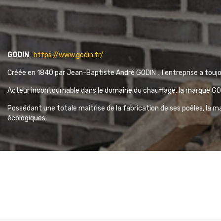
GODIN
:
https://www.godin.fr/
Créée en 1840 par Jean-Baptiste André GODIN , l'entreprise
a toujo
Acteur incontournable dans le domaine du chauffage,
la marque GOD
Possédant une totale maitrise de la fabrication de ses poêles, la m
écologiques.