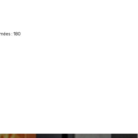
umées :
180
armin