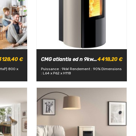
3 128,40 €
CMG atlantis ed n 9kw...
4 418,20 €
xHxP) 800 x
Puissance : 9kW
Rendement : 90%
Dimensions
: L64 x P62 x H118