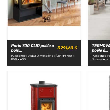
Paris 700 CLID poêle à
TERMOVAN
3 291,60 €
bois...
poêle à...
Puissance : 9.5kW
Dimensions : (LxHxP) 700 x
Puissance : 
850 x 400
Dimensions : 