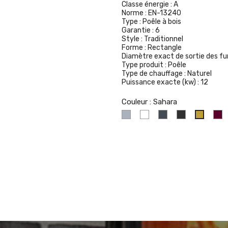
Classe énergie :
A
Norme :
EN-13240
Type :
Poêle à bois
Garantie :
6
Style :
Traditionnel
Forme :
Rectangle
Diamètre exact de sortie des f
Type produit :
Poêle
Type de chauffage :
Naturel
Puissance exacte (kw) :
12
Couleur : Sahara
Gris
Blanc
Noir
Anthracite
C
Sahara