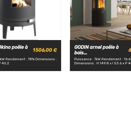
kino poêle à
GODIN arnel poêle à
1 506,00 €
6
bois...
7kW
Rendement : 78%
Dimensions :
Puissance : 7kW
Rendement : 76.
P 40.2
Dimensions : H 149.8 x l 53.6 x P 4