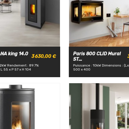
A king 14.0
Paris 800 CLID Mural
3 630,00 €
ST...
12kW
Rendement : 89.7%
Puissance : 10kW
Dimensions : (L
L 55 x P 57 x H 104
500 x 400