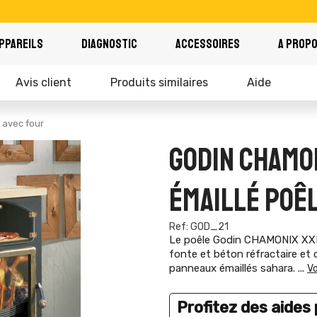
PPAREILS
DIAGNOSTIC
ACCESSOIRES
A PROP
Avis client
Produits similaires
Aide
 avec four
GODIN CHAMON
ÉMAILLÉ POÊL
Ref: GOD_21
Le poêle Godin CHAMONIX XXL D
fonte et béton réfractaire et 
panneaux émaillés sahara.
...
Vo
Profitez des aides p