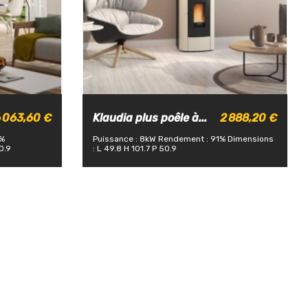
 063,60 €
Klaudia plus poêle à...
2 888,20 €
6%
Puissance : 8kW
Rendement : 91%
Dimensions
0.9
: L 49.8 H 101.7 P 50.9