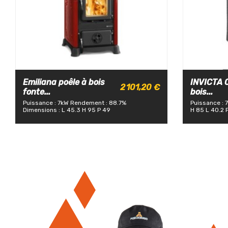
Emiliana poêle à bois
INVICTA O
2 101,20 €
fonte...
bois...
Puissance : 7kW
Rendement : 88.7%
Puissance : 
Dimensions : L 45.3 H 95 P 49
H 85 L 40.2 