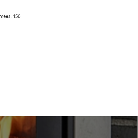
umées :
150