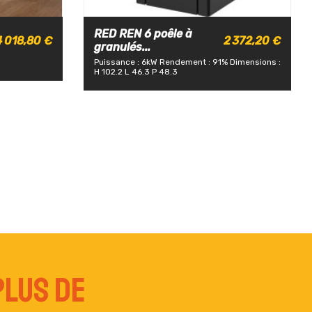
RED REN 6 poêle à
4 018,80 €
2 372,20 €
granulés...
Puissance : 6kW
Rendement : 91%
Dimensions :
H 102.2 L 46.3 P 48.3
plus de