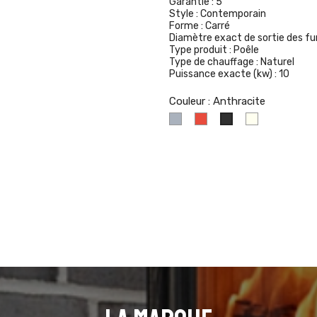
Garantie :
5
Style :
Contemporain
Forme :
Carré
Diamètre exact de sortie des f
Type produit :
Poêle
Type de chauffage :
Naturel
Puissance exacte (kw) :
10
Couleur : Anthracite
Gris
Rouge
Ivoire
Anthracite