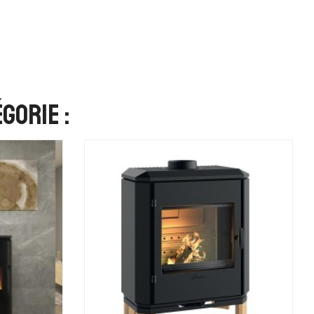
gorie :