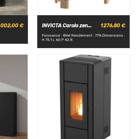
 002,00 €
INVICTA Carolo zen...
1 276,80 €
Puissance : 8kW
Rendement : 77%
Dimensions :
H 75.1 L 60 P 42.8