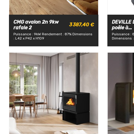
CMG avalon 2n 9kw
DEVILLE 
3 387,40 €
rafale 2
poêle à...
Puissance : 9kW
Rendement : 87%
Dimensions
Puissance : 
: L42 x P42 x H109
Dimensions :