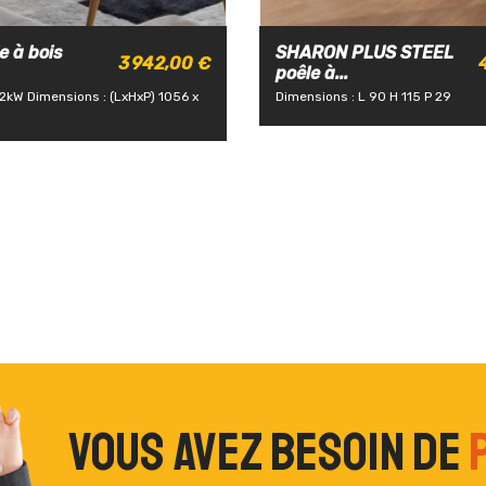
e à bois
SHARON PLUS STEEL
3 942,00 €
poêle à...
12kW
Dimensions : (LxHxP) 1056 x
Dimensions : L 90 H 115 P 29
Vous avez besoin de