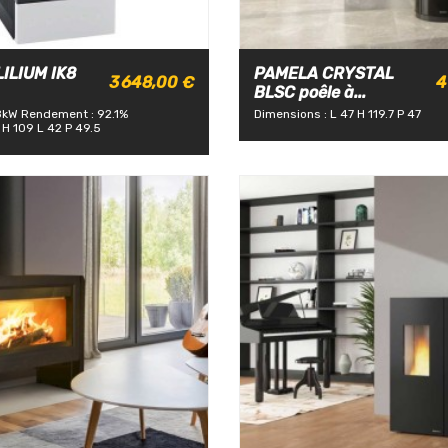
LILIUM IK8
PAMELA CRYSTAL
3 648,00 €
4
BLSC poêle à...
8kW
Rendement : 92.1%
Dimensions : L 47 H 119.7 P 47
 H 109 L 42 P 49.5