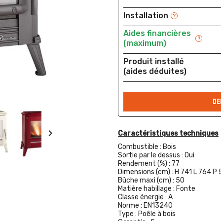
Installation
?
Aides financières
?
(maximum)
Produit installé
(aides déduites)
DE

Caractéristiques techniques
Combustible :
Bois
Sortie par le dessus :
Oui
Rendement (%) :
77
Dimensions (cm) :
H 741 L 764 P 
Bûche maxi (cm) :
50
Matière habillage :
Fonte
Classe énergie :
A
Norme :
EN13240
Type :
Poêle à bois