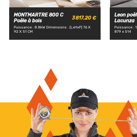
MONTMARTRE 800 C
Leon poêl
3 817,20 €
Poêle à bois
Lacunza
Puissance : 8.8kW
Dimensions : (LxHxP) 76 X
Puissance : 
92 X 51 CM
879 x 514