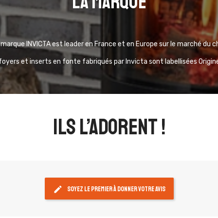
La marque
marque INVICTA est leader en France et en Europe sur le marché du ch
foyers et inserts en fonte fabriqués par Invicta sont labellisées Origi
ils l’adorent !
edit
Soyez le premier à donner votre avis