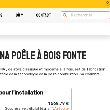
OS
OÙ ?
CONTACT
search
NA POÊLE À BOIS FONTE
 , de style classique et moderne à la fois, est de fabrication
énéficie de la technologie de la post-combustion. Sa chambre
our l'installation
1 568,79 €
Sous réserve d'éligibilité à la
TVA réduite