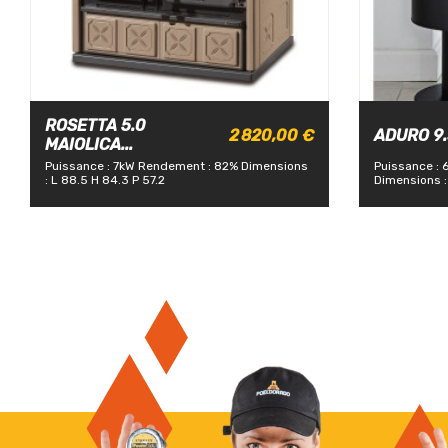
ROSETTA 5.0
2 820,00 €
ADURO 9.3
MAIOLICA...
Puissance : 7kW
Rendement : 82%
Dimensions
Puissance : 
: L 88.5 H 84.3 P 57.2
Dimensions :