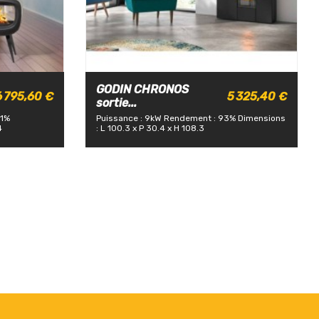
GODIN CHRONOS
6 795,60 €
5 325,40 €
sortie...
.1%
Puissance : 9kW
Rendement : 93%
Dimensions
4
: L 100.3 x P 30.4 x H 108.3