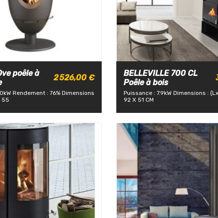
ve poêle à
BELLEVILLE 700 CL
2 526,00 €
e
Poêle à bois
10kW
Rendement : 76%
Dimensions
Puissance : 7.9kW
Dimensions : (L
P 55
92 X 51 CM