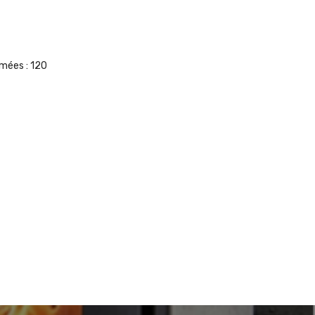
umées :
120