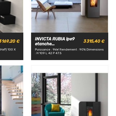
INVICTA RUBIA lpe9
3 169,20 €
3 315,40 €
etanche...
xHxP) 100 X
Puissance : 9kW
Rendement : 90%
Dimensions
: H 109 L 42 P 47.5