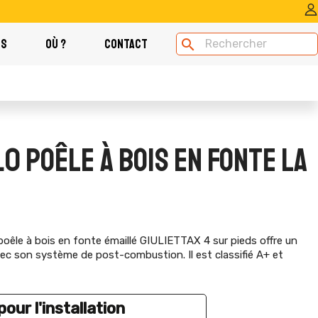
OS
OÙ ?
CONTACT
search
.0 POÊLE À BOIS EN FONTE LA
poêle à bois en fonte émaillé GIULIETTAX 4 sur pieds offre un
c son système de post-combustion. Il est classifié A+ et
our l'installation