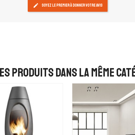
edit
Soyez le premier à donner votre avis
es produits dans la même caté