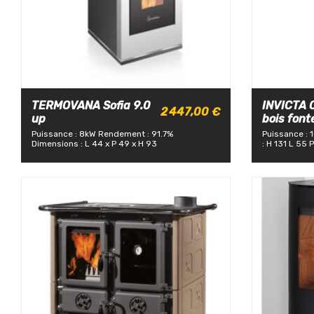
TERMOVANA Sofia 9.0
INVICTA O
2 447,00 €
up
bois font
Puissance : 8kW
Rendement : 91.7%
Puissance : 
Dimensions : L 44 x P 49 x H 93
: H 131 L 55 