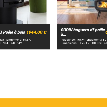
GODIN baguera df poêle
 Poêle à bois
1 944,00 €
à...
6kW
Rendement : 81.3%
Puissance : 10kW
Rendement : 80
 H 104 L 50 P 49
Dimensions : H 95.1 x L 80.8 x P 4