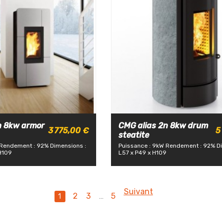
n 8kw armor
CMG alias 2n 8kw drum
3 775,00 €
5
steatite
Rendement : 92%
Dimensions :
Puissance : 9kW
Rendement : 92%
D
H109
L57 x P49 x H109
Suivant
2
3
5
1
…