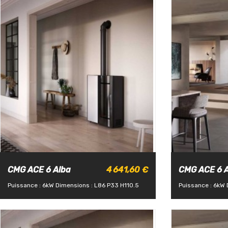
CMG ACE 6 Alba
4 641,60 €
CMG ACE 6 A
Puissance : 6kW
Dimensions : L86 P33 H110.5
Puissance : 6kW