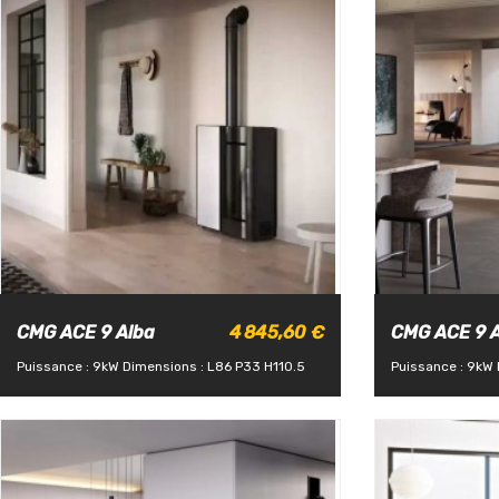
CMG ACE 9 Alba
4 845,60 €
CMG ACE 9 A
Puissance : 9kW
Dimensions : L86 P33 H110.5
Puissance : 9kW