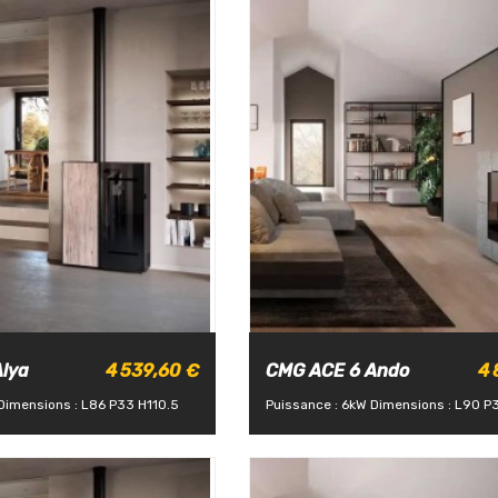
lya
4 539,60 €
CMG ACE 6 Ando
4 
Dimensions : L86 P33 H110.5
Puissance : 6kW
Dimensions : L90 P