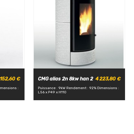
 152,60 €
CMG alias 2n 8kw han 2
4 223,80 €
imensions :
Puissance : 9kW
Rendement : 92%
Dimensions :
L56 x P49 x H110