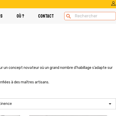
OS
OÙ ?
CONTACT
search
sur un concept novateur où un grand nombre d’habillage s’adapte sur
onfiées à des maîtres artisans.

tinence