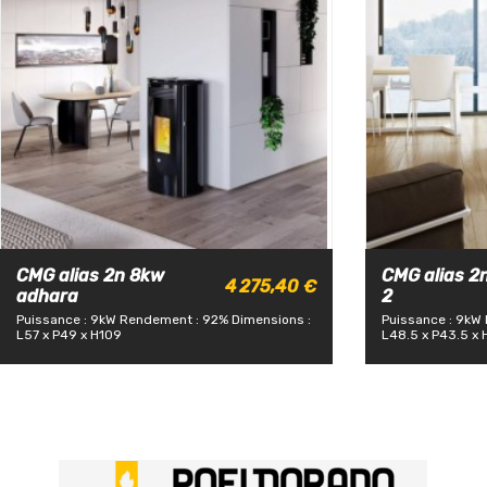
CMG alias 2n 8kw
CMG alias 2
4 275,40 €
adhara
2
Puissance : 9kW
Rendement : 92%
Dimensions :
Puissance : 9kW
L57 x P49 x H109
L48.5 x P43.5 x 