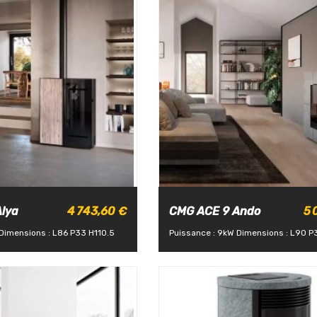
lya
4 743,60 €
CMG ACE 9 Ando
5 
Dimensions : L86 P33 H110.5
Puissance : 9kW
Dimensions : L90 P