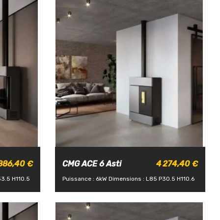
886,40 €
CMG ACE 6 Asti
4 274,40 €
33.5 H110.5
Puissance : 6kW
Dimensions : L85 P30.5 H110.6