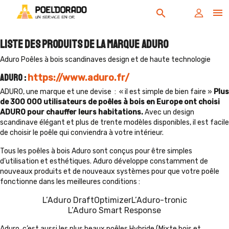

search
Liste des produits de la marque ADURO
Aduro Poêles à bois scandinaves design et de haute technologie
Aduro :
https://www.aduro.fr/
ADURO, une marque et une devise : « il est simple de bien faire »
Plus
de 300 000 utilisateurs de poêles à bois en Europe ont choisi
ADURO pour chauffer leurs habitations.
Avec un design
scandinave élégant et plus de trente modèles disponibles, il est facile
de choisir le poêle qui conviendra à votre intérieur.
Tous les poêles à bois Aduro sont conçus pour être simples
d’utilisation et esthétiques. Aduro développe constamment de
nouveaux produits et de nouveaux systèmes pour que votre poêle
fonctionne dans les meilleures conditions :
L’Aduro DraftOptimizer
L’Aduro-tronic
L’Aduro Smart Response
Aduro, c’est aussi les plus beaux poêles Hybride (Mixte bois et