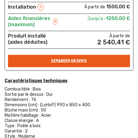
1500,00 €
Installation
À partir de
?
Aides financières
-1250,00 €
Jusqu'à
?
(maximum)
Produit installé
À partir de
2 540,41 €
(aides déduites)
DEMANDER UN DEVIS
Caractéristiques techniques
Combustible :
Bois
Sortie par le dessus :
Oui
Rendement :
76
Dimensions (cm) :
(LxHxP) 990 x 850 x 400
Bûche maxi (cm) :
50
Matière habillage :
Acier
Classe énergie :
A
Type :
Poêle à bois
Garantie :
2
Style :
Moderne