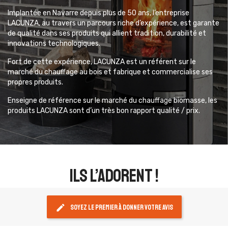
Implantée en Navarre depuis plus de 50 ans, l’entreprise
LACUNZA, au travers un parcours riche d’expérience, est garante
de qualité dans ses produits qui allient tradition, durabilité et
innovations technologiques.
Fort de cette expérience, LACUNZA est un référent sur le
marché du chauffage au bois et fabrique et commercialise ses
propres produits.
Enseigne de référence sur le marché du chauffage biomasse, les
produits LACUNZA sont d’un très bon rapport qualité / prix.
ils l’adorent !
edit
Soyez le premier à donner votre avis